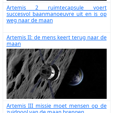
Artemis 2 ruimtecapsule voert
succesvol baanmanoeuvre uit en is op
weg naar de maan
Artemis II: de mens keert terug naar de
maan
Artemis III missie moet mensen op de
zuidpool van de maan brengen