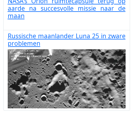
NASA's Orion ruimtecapsule terug op
aarde na succesvolle missie naar de
maan
Russische maanlander Luna 25 in zware
problemen