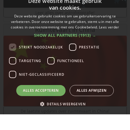
Deze website maakt gebruik
van cookies.
Leer alles over astrofotografie!
Deze website gebruikt cookies om uw gebruikerservaring te
verbeteren. Door onze website te gebruiken, stemt u in met alle
cookies in overeenstemming met ons Cookiebeleid.
Lees verder
Ruimtevaart in China
SHOW ALL PARTNERS
(1913) →
STRIKT NOODZAKELIJK
PRESTATIE
TARGETING
FUNCTIONEEL
NIET-GECLASSIFICEERD
ALLES ACCEPTEREN
ALLES AFWIJZEN
DETAILS WEERGEVEN
De laatste updates over ruimtevaart in China!
SpaceX
Strikt noodzakelijk
Prestatie
Targeting
Functioneel