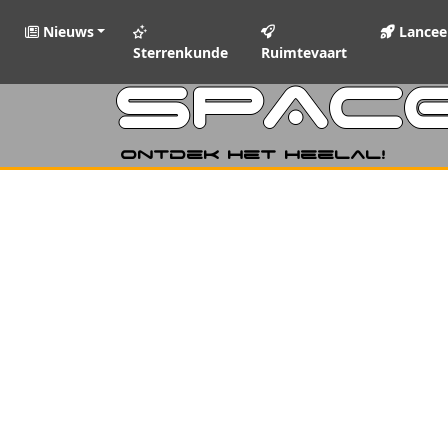
Nieuws
Lancee
Sterrenkunde
Ruimtevaart
SPAC
Ontdek het heelal!