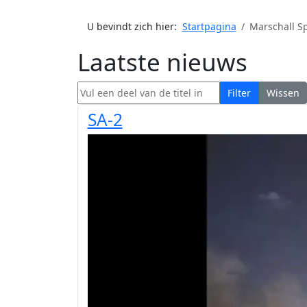
U bevindt zich hier:
Startpagina
Marschall Sp
Laatste nieuws
Vul een deel van de titel in
Filter
Wissen
SA-2