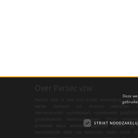
Over Parsec vzw
Deze web
Parsec vzw is een non-profit vereniging uit Be
gebruike
welke bestaat uit diverse websites o
sterrenkunde, ruimtevaart, ruimteweer, poollich
gerelateerde wetenschappen. Onze organisa
STRIKT NOODZAKELI
promoot deze wetenschappelijke takken op 
wereldwijde web via websites zoals deze. O