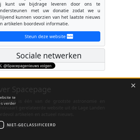
ij kunt uw bijdrage leveren door ons te
ondersteunen met uw donatie zodat we u
lijvend kunnen voorzien van het laatste nieuws
n artikelen boordevol informatie.
Steun deze website
Sociale netwerken
×
ver Spacepage
ebsite te
cepage is één van de grootste astronomie en
es verder
mtevaart gerelateerde website uit de Lage Landen
rdevol artikelen en actueel nieuws.
NIET-GECLASSIFICEERD
er informatie...