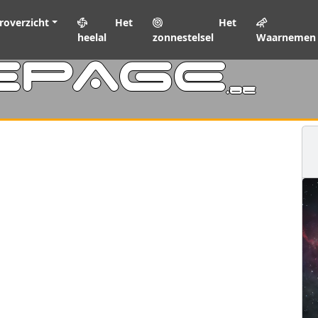
roverzicht
Het
Het
heelal
zonnestelsel
Waarnemen
EPAGE
.be