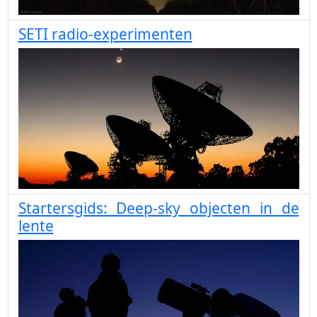
SETI radio-experimenten
Startersgids: Deep-sky objecten in de
lente