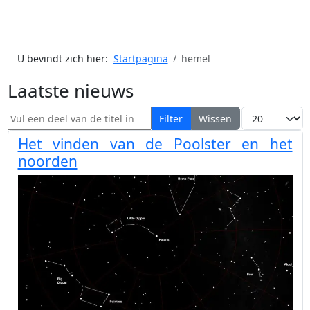
U bevindt zich hier:
Startpagina
hemel
Laatste nieuws
Vul een deel van de titel in
Toon #
Filter
Wissen
Het vinden van de Poolster en het
noorden