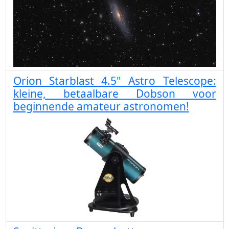
Orion Starblast 4.5" Astro Telescope:
kleine, betaalbare Dobson voor
beginnende amateur astronomen!