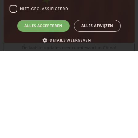
NIET-GECLASSIFICEERD
ALLES ACCEPTEREN
ALLES AFWIJZEN
DETAILS WEERGEVEN
De laatste updates over ruimtevaart in China!
SpaceX
Strikt noodzakelijk
Prestatie
Targeting
Functioneel
Niet-geclassificeerd
Strikt noodzakelijke cookies maken de kernfunctionaliteiten van de
website mogelijk, zoals gebruikersaanmelding en accountbeheer. De
website kan niet goed worden gebruikt zonder de strikt noodzakelijke
cookies.
Naam
Provider
/
Domein
Vervaldatum
__cf_bm
29 minuten
Cloudflare Inc.
58 seconden
.x.com