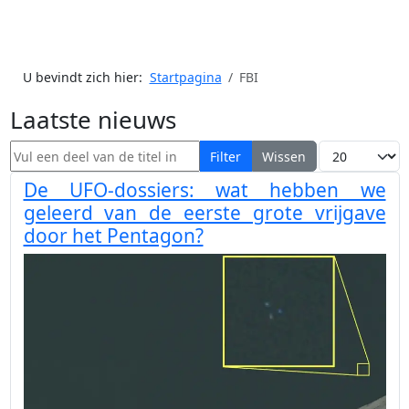
U bevindt zich hier:
Startpagina
FBI
Laatste nieuws
Vul een deel van de titel in
Toon #
Filter
Wissen
De UFO-dossiers: wat hebben we
geleerd van de eerste grote vrijgave
door het Pentagon?