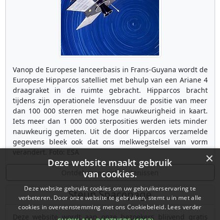
Vanop de Europese lanceerbasis in Frans-Guyana wordt de
Europese Hipparcos satelliet met behulp van een Ariane 4
draagraket in de ruimte gebracht. Hipparcos bracht
tijdens zijn operationele levensduur de positie van meer
dan 100 000 sterren met hoge nauwkeurigheid in kaart.
Iets meer dan 1 000 000 sterposities werden iets minder
nauwkeurig gemeten. Uit de door Hipparcos verzamelde
gegevens bleek ook dat ons melkwegstelsel van vorm
verandert. Foto: ESA
×
Deze website maakt gebruik
Ontdek meer gebeurtenissen
van cookies.
Deze website gebruikt cookies om uw gebruikerservaring te
Steun Spacepage
verbeteren. Door onze website te gebruiken, stemt u in met alle
cookies in overeenstemming met ons Cookiebeleid.
Lees verder
Deze website wordt aan onze bezoekers blijvend gratis