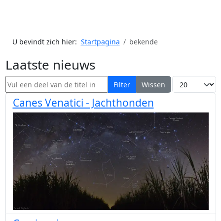
U bevindt zich hier:
Startpagina
bekende
Laatste nieuws
Vul een deel van de titel in
Toon #
Filter
Wissen
Canes Venatici - Jachthonden