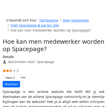
U bevindt zich hier:
Startpagina
Over Spacepage
Over Spacepage & parsec vzw
Hoe kan men medewerker worden op Spacepage?
Hoe kan men medewerker worden
op Spacepage?
Details
Geschreven door:
Spacepage
Gebruikerswaardering:
2.5
/
5
Voeg waardering toe
Spacepage is een actieve website die leeft! Wil jij ook
deelmaken van de actieve Spacepage community en je steentje
bijdragen aan de website? Heb je al altijd veel willen schrijven
over de laatste astronomienieuwtjes of wil je schrijven over je