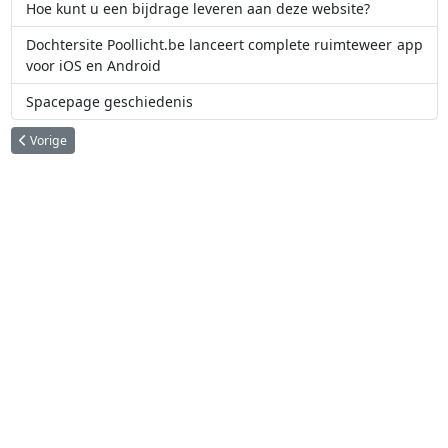
Hoe kunt u een bijdrage leveren aan deze website?
Dochtersite Poollicht.be lanceert complete ruimteweer app
voor iOS en Android
Spacepage geschiedenis
Vorig artikel: Hoe kunt u een bijdrage leveren aan deze website?
Vorige