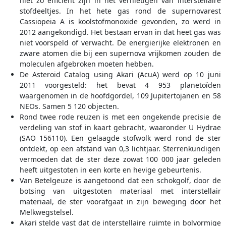
niet zo efficiënt zijn in het vernietigen van interstellaire
stofdeeltjes. In het hete gas rond de supernovarest
Cassiopeia A is koolstofmonoxide gevonden, zo werd in
2012 aangekondigd. Het bestaan ervan in dat heet gas was
niet voorspeld of verwacht. De energierijke elektronen en
zware atomen die bij een supernova vrijkomen zouden de
moleculen afgebroken moeten hebben.
De Asteroid Catalog using Akari (AcuA) werd op 10 juni
2011 voorgesteld: het bevat 4 953 planetoïden
waargenomen in de hoofdgordel, 109 Jupitertojanen en 58
NEOs. Samen 5 120 objecten.
Rond twee rode reuzen is met een ongekende precisie de
verdeling van stof in kaart gebracht, waaronder U Hydrae
(SAO 156110). Een gelaagde stofwolk werd rond de ster
ontdekt, op een afstand van 0,3 lichtjaar. Sterrenkundigen
vermoeden dat de ster deze zowat 100 000 jaar geleden
heeft uitgestoten in een korte en hevige gebeurtenis.
Van Betelgeuze is aangetoond dat een schokgolf, door de
botsing van uitgestoten materiaal met interstellair
materiaal, de ster voorafgaat in zijn beweging door het
Melkwegstelsel.
Akari stelde vast dat de interstellaire ruimte in bolvormige