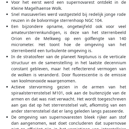
Voor het eerst werd een supernovarest ontdekt in de
Kleine Magelhaense Wolk.
Snel massaverlies werd vastgesteld bij redelijk jonge rode
reuzen in de bolvormige sterrenhoop NGC 104.
Een bijzondere opname, ongetwijfeld ook voor veel
amateursterrenkundigen, is deze van het sterrenbeeld
Orion en de Melkweg op een golflengte van 140
micrometer. Het toont hoe de omgeving van het
sterrenbeeld een turbulente omgeving is.
In de stratosfeer van de planeet Neptunus is de verticale
structuur en de samenstelling in het laatste decennium
constant gebleven, maar het reflecterend vermogen van
de wolken is veranderd. Door fluorescentie is de emissie
van koolmonoxide waargenomen.
Actieve stervorming gezien in de armen van het
spiraalsterrenstelsel M101, ook aan de buitenzijde van de
armen en dat was niet verwacht. Het wordt toegeschreven
aan gas dat op het sterrenstelsel valt, afkomstig van een
ander sterrenstelsel dat er lang geleden langs passeerde.
De omgeving van supernovaresten bleek rijker aan stof
dan aangenomen, wat doet concluderen dat supernovae