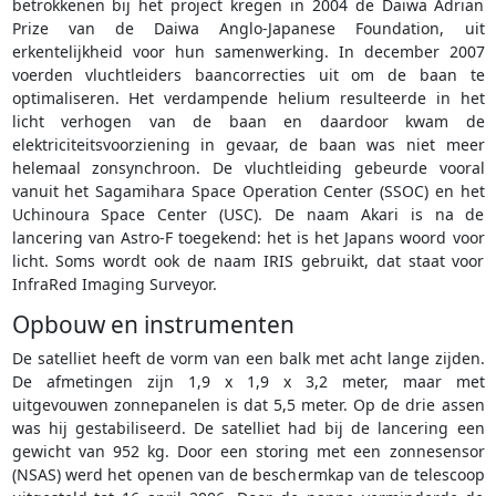
betrokkenen bij het project kregen in 2004 de Daiwa Adrian
Prize van de Daiwa Anglo-Japanese Foundation, uit
erkentelijkheid voor hun samenwerking. In december 2007
voerden vluchtleiders baancorrecties uit om de baan te
optimaliseren. Het verdampende helium resulteerde in het
licht verhogen van de baan en daardoor kwam de
elektriciteitsvoorziening in gevaar, de baan was niet meer
helemaal zonsynchroon. De vluchtleiding gebeurde vooral
vanuit het Sagamihara Space Operation Center (SSOC) en het
Uchinoura Space Center (USC). De naam Akari is na de
lancering van Astro-F toegekend: het is het Japans woord voor
licht. Soms wordt ook de naam IRIS gebruikt, dat staat voor
InfraRed Imaging Surveyor.
Opbouw en instrumenten
De satelliet heeft de vorm van een balk met acht lange zijden.
De afmetingen zijn 1,9 x 1,9 x 3,2 meter, maar met
uitgevouwen zonnepanelen is dat 5,5 meter. Op de drie assen
was hij gestabiliseerd. De satelliet had bij de lancering een
gewicht van 952 kg. Door een storing met een zonnesensor
(NSAS) werd het openen van de beschermkap van de telescoop