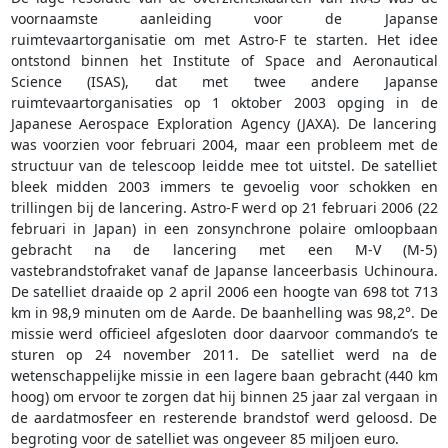
voornaamste aanleiding voor de Japanse
ruimtevaartorganisatie om met Astro-F te starten. Het idee
ontstond binnen het Institute of Space and Aeronautical
Science (ISAS), dat met twee andere Japanse
ruimtevaartorganisaties op 1 oktober 2003 opging in de
Japanese Aerospace Exploration Agency (JAXA). De lancering
was voorzien voor februari 2004, maar een probleem met de
structuur van de telescoop leidde mee tot uitstel. De satelliet
bleek midden 2003 immers te gevoelig voor schokken en
trillingen bij de lancering. Astro-F werd op 21 februari 2006 (22
februari in Japan) in een zonsynchrone polaire omloopbaan
gebracht na de lancering met een M-V (M-5)
vastebrandstofraket vanaf de Japanse lanceerbasis Uchinoura.
De satelliet draaide op 2 april 2006 een hoogte van 698 tot 713
km in 98,9 minuten om de Aarde. De baanhelling was 98,2°. De
missie werd officieel afgesloten door daarvoor commando’s te
sturen op 24 november 2011. De satelliet werd na de
wetenschappelijke missie in een lagere baan gebracht (440 km
hoog) om ervoor te zorgen dat hij binnen 25 jaar zal vergaan in
de aardatmosfeer en resterende brandstof werd geloosd. De
begroting voor de satelliet was ongeveer 85 miljoen euro.