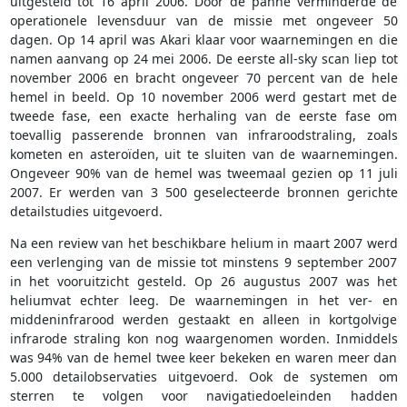
uitgesteld tot 16 april 2006. Door de panne verminderde de
operationele levensduur van de missie met ongeveer 50
dagen. Op 14 april was Akari klaar voor waarnemingen en die
namen aanvang op 24 mei 2006. De eerste all-sky scan liep tot
november 2006 en bracht ongeveer 70 percent van de hele
hemel in beeld. Op 10 november 2006 werd gestart met de
tweede fase, een exacte herhaling van de eerste fase om
toevallig passerende bronnen van infraroodstraling, zoals
kometen en asteroïden, uit te sluiten van de waarnemingen.
Ongeveer 90% van de hemel was tweemaal gezien op 11 juli
2007. Er werden van 3 500 geselecteerde bronnen gerichte
detailstudies uitgevoerd.
Na een review van het beschikbare helium in maart 2007 werd
een verlenging van de missie tot minstens 9 september 2007
in het vooruitzicht gesteld. Op 26 augustus 2007 was het
heliumvat echter leeg. De waarnemingen in het ver- en
middeninfrarood werden gestaakt en alleen in kortgolvige
infrarode straling kon nog waargenomen worden. Inmiddels
was 94% van de hemel twee keer bekeken en waren meer dan
5.000 detailobservaties uitgevoerd. Ook de systemen om
sterren te volgen voor navigatiedoeleinden hadden