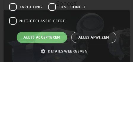
SpaceX
TARGETING
FUNCTIONEEL
NIET-GECLASSIFICEERD
ALLES ACCEPTEREN
ALLES AFWIJZEN
DETAILS WEERGEVEN
Strikt noodzakelijk
Prestatie
Targeting
Functioneel
Niet-geclassificeerd
De laatste updates van SpaceX!
Strikt noodzakelijke cookies maken de kernfunctionaliteiten van de
website mogelijk, zoals gebruikersaanmelding en accountbeheer. De
Mars
website kan niet goed worden gebruikt zonder de strikt noodzakelijke
cookies.
Naam
Provider
/
Domein
Vervaldatum
__cf_bm
29 minuten
Cloudflare Inc.
58 seconden
.x.com