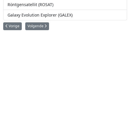
Röntgensatellit (ROSAT)
Galaxy Evolution Explorer (GALEX)
Vorig artikel: Granat
Volgende artikel: Galaxy Evolution Explorer (GALEX)
Vorige
Volgende