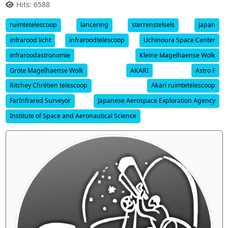
Hits: 6588
ruimtetelescoop
lancering
sterrenstelsels
japan
infrarood licht
infraroodtelescoop
Uchinoura Space Center
infraroodastronomie
Kleine Magelhaense Wolk
Grote Magelhaense Wolk
AKARI
Astro F
Ritchey Chrétien telescoop
Akari ruimtetelescoop
FarInfrared Surveyor
Japanese Aerospace Exploration Agency
Institute of Space and Aeronautical Science