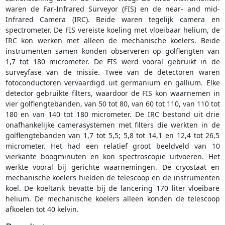
waren de Far-Infrared Surveyor (FIS) en de near- and mid-
Infrared Camera (IRC). Beide waren tegelijk camera en
spectrometer. De FIS vereiste koeling met vloeibaar helium, de
IRC kon werken met alleen de mechanische koelers. Beide
instrumenten samen konden observeren op golflengten van
1,7 tot 180 micrometer. De FIS werd vooral gebruikt in de
surveyfase van de missie. Twee van de detectoren waren
fotoconductoren vervaardigd uit germanium en gallium. Elke
detector gebruikte filters, waardoor de FIS kon waarnemen in
vier golflengtebanden, van 50 tot 80, van 60 tot 110, van 110 tot
180 en van 140 tot 180 micrometer. De IRC bestond uit drie
onafhankelijke camerasystemen met filters die werkten in de
golflengtebanden van 1,7 tot 5,5; 5,8 tot 14,1 en 12,4 tot 26,5
micrometer. Het had een relatief groot beeldveld van 10
vierkante boogminuten en kon spectroscopie uitvoeren. Het
werkte vooral bij gerichte waarnemingen. De cryostaat en
mechanische koelers hielden de telescoop en de instrumenten
koel. De koeltank bevatte bij de lancering 170 liter vloeibare
helium. De mechanische koelers alleen konden de telescoop
afkoelen tot 40 kelvin.