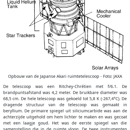
Opbouw van de Japanse Akari ruimtetelescoop - Foto: JAXA
De telescoop was een Ritchey-Chrétien met f/6.1. De
brandpuntsafstand was 4,2 meter. De bruikbare diameter was
68,5 cm. De hele telescoop was gekoeld tot 5,8 K (-267,4°C). De
dragende structuur van de telescoop was gemaakt in
beryllium. De primaire spiegel uit siliciumcarbide was aan de
achterzijde uitgehold om hem lichter te maken en was gecoat
met een laagje goud. Het was de eerste spiegel van die
samenstelling die in de ruimte vloog. De twee instrumenten