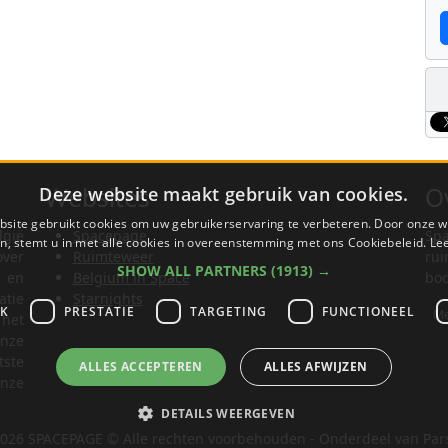
Websites
O
Deze website maakt gebruik van cookies.
site gebruikt cookies om uw gebruikerservaring te verbeteren. Door onze w
lgië
Spacepage
Spa
n, stemt u in met alle cookies in overeenstemming met ons Cookiebeleid.
Le
ver
Ruimteweer
rui
SHOW ALL PARTNERS
(1913) →
t en
Belgium in Space
boo
tie
Starnights
JK
PRESTATIE
TARGETING
FUNCTIONEEL
Me
het
nze
tste
ALLES ACCEPTEREN
ALLES AFWIJZEN
nze
DETAILS WEERGEVEN
026 SPACEPAGE © Alle rechten voorbehouden - Onderdeel van Par