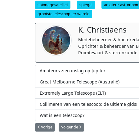
spionagesatelliet
spiegel
amateur astronoo
grootste telescoop ter wereld
K. Christiaens
Medebeheerder & hoofdreda
Oprichter & beheerder van B
Ruimtevaart & sterrenkunde 
Amateurs zien inslag op Jupiter
Great Melbourne Telescope (Australië)
Extremely Large Telescope (ELT)
Collimeren van een telescoop: de ultieme gids!
Wat is een telescoop?
Vorig artikel: Leer alles over komeet ISON (Update)
Volgende artikel: Gedeeltelijke maansverdu
Vorige
Volgende