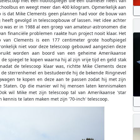
n-telescoop met een hoofdspiegel die een diameter heeft van
 schoolbus en weegt meer dan 400 kilogram. Opmerkelijk aan
p is dat Mike Clements geen plannen had voor de bouw van
g heeft gevolgd in telescoopbouw of lassen. Het idee achter
 Zo was er in 1988 al een groep van amateur-astronomen die
n financiële problemen raakte hun project nooit klaar. Het
 van Clements is een 177 centimeter grote hoofspiegel
ronkelijk niet voor deze telescoop gebouwd aangezien deze
bruikt worden aan boord van een geheime Amerikaanse
e spiegel te kopen waarna hij al zijn vrije tijd en geld stak
nadat de telescoop klaar was, richtte Mike Clements deze
ar de sterrenhemel en bestudeerde hij de bekende Ringnevel
wagen te kopen en deze aan te passen zodat hij met zijn
e Staten. Op die manier wil hij mensen laten kennismaken
k wil Mike met zijn telescoop tal van Amerikaanse 'star
ennis te laten maken met zijn '70-inch' telescoop.