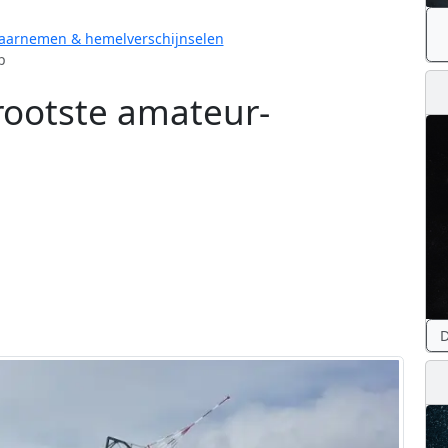
arnemen & hemelverschijnselen
p
ootste amateur-
D