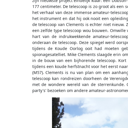
zijn nieuwste project eindelijk klaar: een Dobso
177 centimeter. De telescoop is zo groot als een
het verhaal van deze immense amateur-telescoo
het instrument en dat hij ook nooit een opleidin
de telescoop van Clements is echter niet nieuw.
een zelfde type telescoop wou bouwen. Omwille va
hart van de indrukwekkende amateur-telescoop
onderaan de telescoop. Deze spiegel werd oorsp
tijdens de Koude Oorlog ooit had moeten ge
spionagesatelliet. Mike Clements slaagde erin om d
in de bouw van een bijhorende telescoop. Kort 
tijdens een koude herfstnacht voor het eerst na
(M57). Clements is nu van plan om een aanhang
telescoop kan rondreizen doorheen de Verenigd
met de wondere wereld van de sterrenkunde. Oo
party's' bezoeken om andere amateur-astronomen k