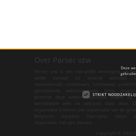
Over Parsec vzw
Deze web
Parsec vzw is een non-profit vereniging uit Be
gebruike
welke bestaat uit diverse websites o
sterrenkunde, ruimtevaart, ruimteweer, poollich
gerelateerde wetenschappen. Onze organisa
STRIKT NOODZAKELI
promoot deze wetenschappelijke takken op 
wereldwijde web via websites zoals deze. O
organisatie is tevens ook organisator van de groo
Belgische starparty Starnights. Steun o
organisatie met een donatie.
Copyright © 2003-2