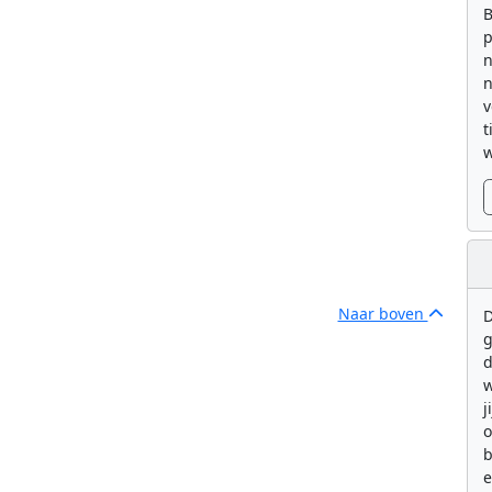
B
p
n
n
v
t
w
Naar boven
D
g
d
w
j
b
e