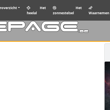
roverzicht
Het
Het
heelal
zonnestelsel
Waarnemen
EPAGE
.be