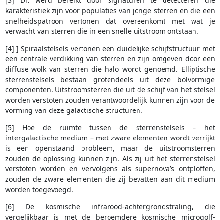
[3] Dit werd bereikt door signaturen te detecteren die
karakteristiek zijn voor populaties van jonge sterren en die een
snelheidspatroon vertonen dat overeenkomt met wat je
verwacht van sterren die in een snelle uitstroom ontstaan.
[4] ] Spiraalstelsels vertonen een duidelijke schijfstructuur met
een centrale verdikking van sterren en zijn omgeven door een
diffuse wolk van sterren die halo wordt genoemd. Elliptische
sterrenstelsels bestaan grotendeels uit deze bolvormige
componenten. Uitstroomsterren die uit de schijf van het stelsel
worden verstoten zouden verantwoordelijk kunnen zijn voor de
vorming van deze galactische structuren.
[5] Hoe de ruimte tussen de sterrenstelsels – het
intergalactische medium – met zware elementen wordt verrijkt
is een openstaand probleem, maar de uitstroomsterren
zouden de oplossing kunnen zijn. Als zij uit het sterrenstelsel
verstoten worden en vervolgens als supernova’s ontploffen,
zouden de zware elementen die zij bevatten aan dit medium
worden toegevoegd.
[6] De kosmische infrarood-achtergrondstraling, die
vergelijkbaar is met de beroemdere kosmische microgolf-