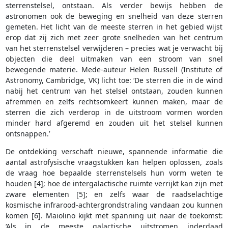
sterrenstelsel, ontstaan. Als verder bewijs hebben de
astronomen ook de beweging en snelheid van deze sterren
gemeten. Het licht van de meeste sterren in het gebied wijst
erop dat zij zich met zeer grote snelheden van het centrum
van het sterrenstelsel verwijderen – precies wat je verwacht bij
objecten die deel uitmaken van een stroom van snel
bewegende materie. Mede-auteur Helen Russell (Institute of
Astronomy, Cambridge, VK) licht toe: ‘De sterren die in de wind
nabij het centrum van het stelsel ontstaan, zouden kunnen
afremmen en zelfs rechtsomkeert kunnen maken, maar de
sterren die zich verderop in de uitstroom vormen worden
minder hard afgeremd en zouden uit het stelsel kunnen
ontsnappen.’
De ontdekking verschaft nieuwe, spannende informatie die
aantal astrofysische vraagstukken kan helpen oplossen, zoals
de vraag hoe bepaalde sterrenstelsels hun vorm weten te
houden [4]; hoe de intergalactische ruimte verrijkt kan zijn met
zware elementen [5]; en zelfs waar de raadselachtige
kosmische infrarood-achtergrondstraling vandaan zou kunnen
komen [6]. Maiolino kijkt met spanning uit naar de toekomst:
‘Als in de meeste galactische uitstromen inderdaad