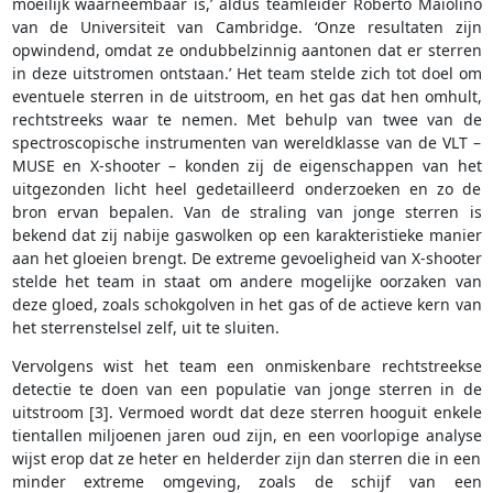
moeilijk waarneembaar is,’ aldus teamleider Roberto Maiolino
van de Universiteit van Cambridge. ‘Onze resultaten zijn
opwindend, omdat ze ondubbelzinnig aantonen dat er sterren
in deze uitstromen ontstaan.’ Het team stelde zich tot doel om
eventuele sterren in de uitstroom, en het gas dat hen omhult,
rechtstreeks waar te nemen. Met behulp van twee van de
spectroscopische instrumenten van wereldklasse van de VLT –
MUSE en X-shooter – konden zij de eigenschappen van het
uitgezonden licht heel gedetailleerd onderzoeken en zo de
bron ervan bepalen. Van de straling van jonge sterren is
bekend dat zij nabije gaswolken op een karakteristieke manier
aan het gloeien brengt. De extreme gevoeligheid van X-shooter
stelde het team in staat om andere mogelijke oorzaken van
deze gloed, zoals schokgolven in het gas of de actieve kern van
het sterrenstelsel zelf, uit te sluiten.
Vervolgens wist het team een onmiskenbare rechtstreekse
detectie te doen van een populatie van jonge sterren in de
uitstroom [3]. Vermoed wordt dat deze sterren hooguit enkele
tientallen miljoenen jaren oud zijn, en een voorlopige analyse
wijst erop dat ze heter en helderder zijn dan sterren die in een
minder extreme omgeving, zoals de schijf van een