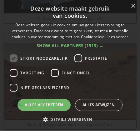
×
Deze website maakt gebruik
van cookies.
De laatste updates van SpaceX!
Deze website gebruikt cookies om uw gebruikerservaring te
verbeteren. Door onze website te gebruiken, stemt u in met alle
Mars
cookies in overeenstemming met ons Cookiebeleid.
Lees verder
SHOW ALL PARTNERS
(1913) →
STRIKT NOODZAKELIJK
PRESTATIE
TARGETING
FUNCTIONEEL
NIET-GECLASSIFICEERD
ALLES ACCEPTEREN
ALLES AFWIJZEN
DETAILS WEERGEVEN
De laatste updates over de planeet Mars!