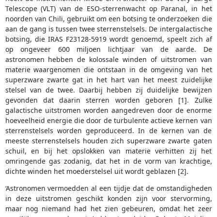
Telescope (VLT) van de ESO-sterrenwacht op Paranal, in het
noorden van Chili, gebruikt om een botsing te onderzoeken die
aan de gang is tussen twee sterrenstelsels. De intergalactische
botsing, die IRAS F23128-5919 wordt genoemd, speelt zich af
op ongeveer 600 miljoen lichtjaar van de aarde. De
astronomen hebben de kolossale winden of uitstromen van
materie waargenomen die ontstaan in de omgeving van het
superzware zwarte gat in het hart van het meest zuidelijke
stelsel van de twee. Daarbij hebben zij duidelijke bewijzen
gevonden dat daarin sterren worden geboren [1]. Zulke
galactische uitstromen worden aangedreven door de enorme
hoeveelheid energie die door de turbulente actieve kernen van
sterrenstelsels worden geproduceerd. In de kernen van de
meeste sterrenstelsels houden zich superzware zwarte gaten
schuil, en bij het opslokken van materie verhitten zij het
omringende gas zodanig, dat het in de vorm van krachtige,
dichte winden het moederstelsel uit wordt geblazen [2].
‘Astronomen vermoedden al een tijdje dat de omstandigheden
in deze uitstromen geschikt konden zijn voor stervorming,
maar nog niemand had het zien gebeuren, omdat het zeer