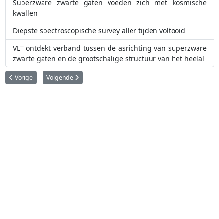
Superzware zwarte gaten voeden zich met kosmische
kwallen
Diepste spectroscopische survey aller tijden voltooid
VLT ontdekt verband tussen de asrichting van superzware
zwarte gaten en de grootschalige structuur van het heelal
Vorig artikel: Rotsachtige 'superaarde' opgespoord in leefbare zone van r
Volgende artikel: Donkere materie had minder invloed in sterr
Vorige
Volgende