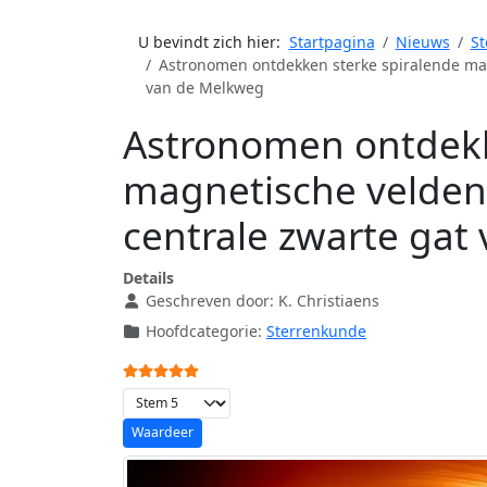
U bevindt zich hier:
Startpagina
Nieuws
St
Astronomen ontdekken sterke spiralende mag
van de Melkweg
Astronomen ontdekk
magnetische velden
centrale zwarte gat
Details
Geschreven door:
K. Christiaens
Hoofdcategorie:
Sterrenkunde
Gebruikerswaardering:
5
/
5
Voeg waardering toe