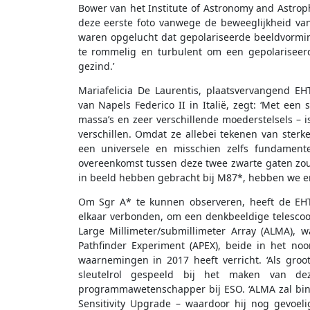
Bower van het Institute of Astronomy and Astrop
deze eerste foto vanwege de beweeglijkheid v
waren opgelucht dat gepolariseerde beeldvorm
te rommelig en turbulent om een gepolariseer
gezind.’
Mariafelicia De Laurentis, plaatsvervangend EH
van Napels Federico II in Italië, zegt: ‘Met een
massa’s en zeer verschillende moederstelsels – 
verschillen. Omdat ze allebei tekenen van sterk
een universele en misschien zelfs fundamente
overeenkomst tussen deze twee zwarte gaten zou e
in beeld hebben gebracht bij M87*, hebben we er
Om Sgr A* te kunnen observeren, heeft de EHT
elkaar verbonden, om een denkbeeldige telescoo
Large Millimeter/submillimeter Array (ALMA),
Pathfinder Experiment (APEX), beide in het no
waarnemingen in 2017 heeft verricht. ‘Als gro
sleutelrol gespeeld bij het maken van d
programmawetenschapper bij ESO. ‘ALMA zal bi
Sensitivity Upgrade – waardoor hij nog gevoeli