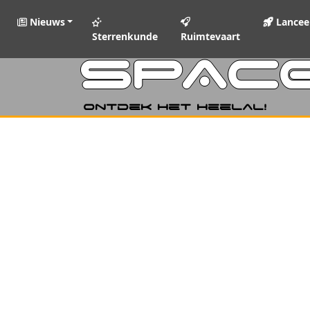
Nieuws
Lancee
Sterrenkunde
Ruimtevaart
SPAC
Ontdek het heelal!