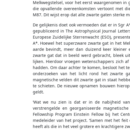
Melkwegstelsel, voor het eerst waargenomen in ge
die opvallende overeenkomsten vertoont met die
M87. Dit wijst erop dat alle zwarte gaten sterke
De gelijkenis doet ook vermoeden dat er in Sgr A
gepubliceerd in The Astrophysical Journal Letter
Europese Zuidelijke Sterrenwacht (ESO), prese
A*. Hoewel het superzware zwarte gat in het Mel
aarde bevindt, meer dan duizend keer kleiner 
zwarte gat dat in beeld werd gebracht, bleek u
lijken. Hierdoor vroegen wetenschappers zich af
hadden. Om daar achter te komen, besloot het te
onderzoeken van het licht rond het zwarte g
magnetische velden dit zwarte gat in staat hebbe
te schieten. De nieuwe opnamen bouwen hierop v
geldt.
‘Wat we nu zien is dat er in de nabijheid va
verstrengelde en georganiseerde magnetische 
Fellowship Program Einstein Fellow bij het Cen
medeleider van het project. ‘Samen met het feit 
heeft als die in het veel grotere en krachtigere