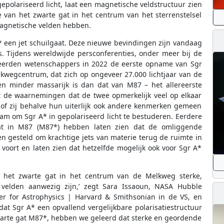
polariseerd licht, laat een magnetische veldstructuur zien
 van het zwarte gat in het centrum van het sterrenstelsel
 magnetische velden hebben.
* een jet schuilgaat. Deze nieuwe bevindingen zijn vandaag
s. Tijdens wereldwijde persconferenties, onder meer bij de
nteerden wetenschappers in 2022 de eerste opname van Sgr
kwegcentrum, dat zich op ongeveer 27.000 lichtjaar van de
en minder massarijk is dan dat van M87 – het allereerste
it de waarnemingen dat de twee opmerkelijk veel op elkaar
 of zij behalve hun uiterlijk ook andere kenmerken gemeen
am om Sgr A* in gepolariseerd licht te bestuderen. Eerdere
at in M87 (M87*) hebben laten zien dat de omliggende
n gesteld om krachtige jets van materie terug de ruimte in
oort en laten zien dat hetzelfde mogelijk ook voor Sgr A*
n het zwarte gat in het centrum van de Melkweg sterke,
velden aanwezig zijn,’ zegt Sara Issaoun, NASA Hubble
ter for Astrophysics | Harvard & Smithsonian in de VS, en
dat Sgr A* een opvallend vergelijkbare polarisatiestructuur
 zwarte gat M87*, hebben we geleerd dat sterke en geordende