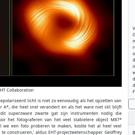
V
G
m
r
o
d
i
w
d
d
EHT Collaboration
F
polariseerd licht is niet zo eenvoudig als het opzetten van
 A*, die heel snel verandert en als het ware niet stil blijft
 dit superzware zwarte gat zijn instrumenten nodig die
or het fotograferen van het veel stabielere object M87*
l we een foto proberen te maken, kostte het al heel veel
te construeren,’ aldus EHT-projectwetenschapper Geoffrey
B