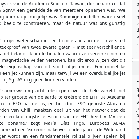
hysics van de Academia Sinica in Taiwan, die benadrukt dat
p
an SgrA* een gemiddelde van meerdere opnamen was. ‘We
n
ing überhaupt mogelijk was. Sommige modellen waren veel
n
d beeld te construeren, maar de natuur was ons gunstig
v
t
w
T-projectwetenschapper en hoogleraar aan de Universiteit
 steekproef van twee zwarte gaten – met zeer verschillende
is het belangrijk om te bepalen waarin ze overeenkomen en
e magnetische velden vertonen, kan dit erop wijzen dat dit
le eigenschap van dit soort objecten is. Een mogelijke
en jet kunnen zijn, maar terwijl we een overduidelijke jet
 bij Sgr A* nog geen kunnen vinden.’
D
g
-samenwerking acht telescopen over de hele wereld met
d
p ter grootte van de aarde te creëren: de EHT. De Atacama
w
 waarin ESO partner is, en het door ESO gehoste Atacama
j
orden van Chili, maakten deel uit van het netwerk dat de
otste en krachtigste telescoop van de EHT heeft ALMA een
b
eze opname.’ zegt María Díaz Trigo, Europees ALMA
e
nnenkort een ‘extreme makeover’ ondergaan – de Wideband
ger wordt en een fundamentele rol zal blijven spelen bij