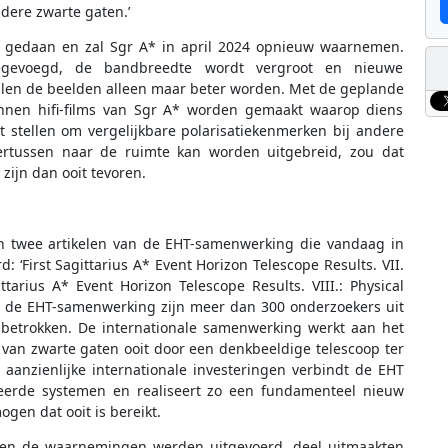
ere zwarte gaten.’
 gedaan en zal Sgr A* in april 2024 opnieuw waarnemen.
egevoegd, de bandbreedte wordt vergroot en nieuwe
len de beelden alleen maar beter worden. Met de geplande
nen hifi-films van Sgr A* worden gemaakt waarop diens
t stellen om vergelijkbare polarisatiekenmerken bij andere
rtussen naar de ruimte kan worden uitgebreid, zou dat
zijn dan ooit tevoren.
 in twee artikelen van de EHT-samenwerking die vandaag in
d: ‘First Sagittarius A* Event Horizon Telescope Results. VII.
gittarius A* Event Horizon Telescope Results. VIII.: Physical
 Bij de EHT-samenwerking zijn meer dan 300 onderzoekers uit
 betrokken. De internationale samenwerking werkt aan het
van zwarte gaten ooit door een denkbeeldige telescoop ter
aanzienlijke internationale investeringen verbindt de EHT
erde systemen en realiseert zo een fundamenteel nieuw
en dat ooit is bereikt.
 toen de waarnemingen werden uitgevoerd, deel uitmaakten