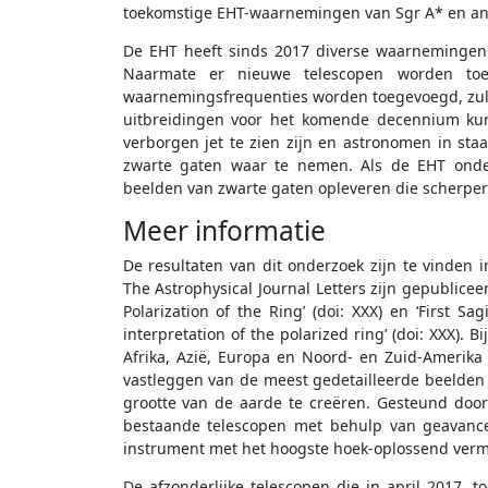
toekomstige EHT-waarnemingen van Sgr A* en and
De EHT heeft sinds 2017 diverse waarnemingen
Naarmate er nieuwe telescopen worden to
waarnemingsfrequenties worden toegevoegd, zul
uitbreidingen voor het komende decennium kun
verborgen jet te zien zijn en astronomen in staa
zwarte gaten waar te nemen. Als de EHT onde
beelden van zwarte gaten opleveren die scherper 
Meer informatie
De resultaten van dit onderzoek zijn te vinden
The Astrophysical Journal Letters zijn gepubliceer
Polarization of the Ring’ (doi: XXX) en ‘First Sa
interpretation of the polarized ring’ (doi: XXX).
Afrika, Azië, Europa en Noord- en Zuid-Amerika
vastleggen van de meest gedetailleerde beelden 
grootte van de aarde te creëren. Gesteund door 
bestaande telescopen met behulp van geavance
instrument met het hoogste hoek-oplossend vermog
De afzonderlijke telescopen die in april 2017,