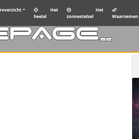
roverzicht
Het
Het
heelal
zonnestelsel
Waarnemen
EPAGE
.be