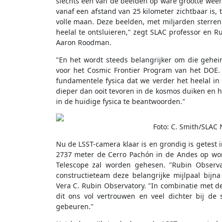
slechts één van de beelden op ware grootte weer 
vanaf een afstand van 25 kilometer zichtbaar is, 
volle maan. Deze beelden, met miljarden sterren
heelal te ontsluieren," zegt SLAC professor en
Aaron Roodman.
"En het wordt steeds belangrijker om die gehe
voor het Cosmic Frontier Program van het DOE. 
fundamentele fysica dat we verder het heelal in
dieper dan ooit tevoren in de kosmos duiken en h
in de huidige fysica te beantwoorden."
Foto: C. Smith/SLAC 
Nu de LSST-camera klaar is en grondig is getest i
2737 meter de Cerro Pachón in de Andes op word
Telescope zal worden gehesen. "Rubin Observat
constructieteam deze belangrijke mijlpaal bijna
Vera C. Rubin Observatory. "In combinatie met d
dit ons vol vertrouwen en veel dichter bij de
gebeuren."