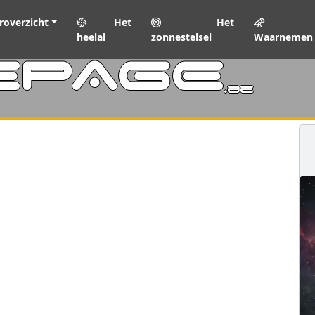
roverzicht
Het
Het
heelal
zonnestelsel
Waarnemen
EPAGE
.be