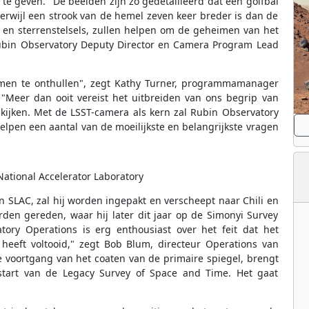
te geven. "De beelden zijn zo gedetailleerd dat een golfbal
terwijl een strook van de hemel zeven keer breder is dan de
 en sterrenstelsels, zullen helpen om de geheimen van het
 Rubin Observatory Deputy Director en Camera Program Lead
imen te onthullen", zegt Kathy Turner, programmamanager
"Meer dan ooit vereist het uitbreiden van ons begrip van
 kijken. Met de LSST-camera als kern zal Rubin Observatory
elpen een aantal van de moeilijkste en belangrijkste vragen
National Accelerator Laboratory
n SLAC, zal hij worden ingepakt en verscheept naar Chili en
en gereden, waar hij later dit jaar op de Simonyi Survey
ory Operations is erg enthousiast over het feit dat het
 heeft voltooid," zegt Bob Blum, directeur Operations van
e voortgang van het coaten van de primaire spiegel, brengt
 start van de Legacy Survey of Space and Time. Het gaat