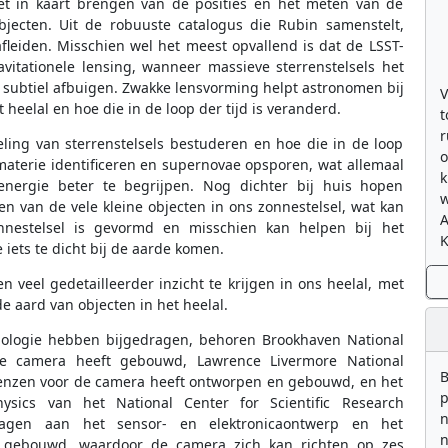
het in kaart brengen van de posities en het meten van de
jecten. Uit de robuuste catalogus die Rubin samenstelt,
leiden. Misschien wel het meest opvallend is dat de LSST-
itationele lensing, wanneer massieve sterrenstelsels het
 subtiel afbuigen. Zwakke lensvorming helpt astronomen bij
V
heelal en hoe die in de loop der tijd is veranderd.
t
r
ling van sterrenstelsels bestuderen en hoe die in de loop
o
 materie identificeren en supernovae opsporen, wat allemaal
k
ergie beter te begrijpen. Nog dichter bij huis hopen
w
n van de vele kleine objecten in ons zonnestelsel, wat kan
nestelsel is gevormd en misschien kan helpen bij het
K
 iets te dicht bij de aarde komen.
veel gedetailleerder inzicht te krijgen in ons heelal, met
de aard van objecten in het heelal.
hnologie hebben bijgedragen, behoren Brookhaven National
 de camera heeft gebouwd, Lawrence Livermore National
B
 lenzen voor de camera heeft ontworpen en gebouwd, en het
p
hysics van het National Center for Scientific Research
n
dragen aan het sensor- en elektronicaontwerp en het
n
ft gebouwd, waardoor de camera zich kan richten op zes