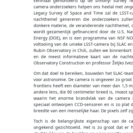
Eenmaal gemonteerd op de Simonyi Survey Tel
camera onderzoekers helpen ons heelal met ongek
Legacy Survey of Space and Time zal de LSST-
nachthemel genereren die onderzoekers zullen
donkere materie, de veranderende nachthemel, d
wordt gezamenlijk gefinancierd door de U.S. Na
Energy (DOE), en is een programma van NSF NOI
voltooiing van de unieke LSST-camera bij SLAC e
Rubin Observatory in Chili, zullen we binnenkort 
en de meest informatieve kaart van de nachte
Observatory Construction en professor Željko Ivez
Om dat doel te bereiken, bouwden het SLAC-team 
voor astronomie. De camera is ongeveer zo groot
frontlens heeft een diameter van meer dan 1,5 met
andere lens, die 90 centimeter breed is, moest 
waarin het enorme brandvlak van de camera is 
speciaal ontworpen CCD-sensoren en is zo plat d
breedte van een menselijke haar. De pixels zelf z
Toch is de belangrijkste eigenschap van de c
ongekend gezichtsveld. Het is zo groot dat er 