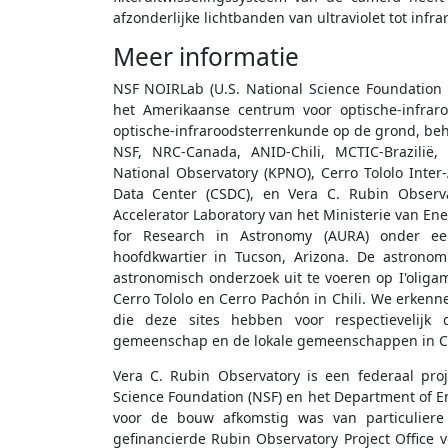
afzonderlijke lichtbanden van ultraviolet tot infra
Meer informatie
NSF NOIRLab (U.S. National Science Foundation 
het Amerikaanse centrum voor optische-infrar
optische-infraroodsterrenkunde op de grond, behee
NSF, NRC-Canada, ANID-Chili, MCTIC-Brazilië,
National Observatory (KPNO), Cerro Tololo Inte
Data Center (CSDC), en Vera C. Rubin Observ
Accelerator Laboratory van het Ministerie van Ene
for Research in Astronomy (AURA) onder e
hoofdkwartier in Tucson, Arizona. De astrono
astronomisch onderzoek uit te voeren op I'oliga
Cerro Tololo en Cerro Pachón in Chili. We erkenn
die deze sites hebben voor respectievelij
gemeenschap en de lokale gemeenschappen in Ch
Vera C. Rubin Observatory is een federaal pro
Science Foundation (NSF) en het Department of Ene
voor de bouw afkomstig was van particuliere 
gefinancierde Rubin Observatory Project Office