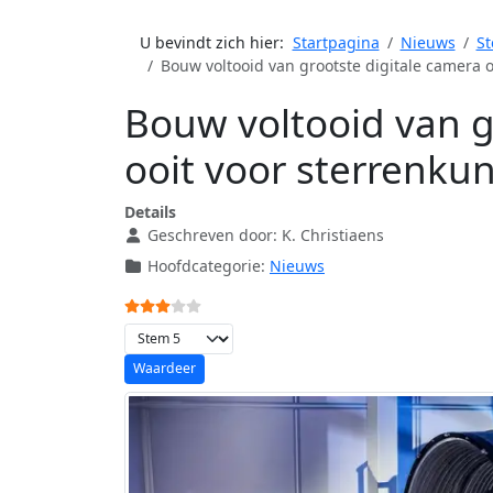
U bevindt zich hier:
Startpagina
Nieuws
St
Bouw voltooid van grootste digitale camera 
Bouw voltooid van g
ooit voor sterrenku
Details
Geschreven door:
K. Christiaens
Hoofdcategorie:
Nieuws
Gebruikerswaardering:
3
/
5
Voeg waardering toe