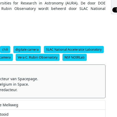
rsities for Research in Astronomy (AURA). De door DOE
 Rubin Observatory wordt beheerd door SLAC National
chili
digitale camera
SLAC National Accelerator Laboratory
 camera
Vera C. Rubin Observatory
NSF NOIRLab
cteur van Spacepage.
elgium in Space.
redacteur.
de Melkweg
tooid