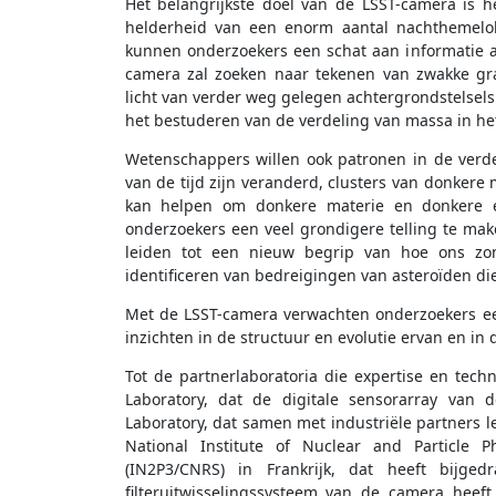
Het belangrijkste doel van de LSST-camera is 
helderheid van een enorm aantal nachthemelob
kunnen onderzoekers een schat aan informatie af
camera zal zoeken naar tekenen van zwakke grav
licht van verder weg gelegen achtergrondstelsels
het bestuderen van de verdeling van massa in het 
Wetenschappers willen ook patronen in de verde
van de tijd zijn veranderd, clusters van donkere
kan helpen om donkere materie en donkere en
onderzoekers een veel grondigere telling te make
leiden tot een nieuw begrip van hoe ons zon
identificeren van bedreigingen van asteroïden die
Met de LSST-camera verwachten onderzoekers een 
inzichten in de structuur en evolutie ervan en in 
Tot de partnerlaboratoria die expertise en tec
Laboratory, dat de digitale sensorarray van
Laboratory, dat samen met industriële partners
National Institute of Nuclear and Particle P
(IN2P3/CNRS) in Frankrijk, dat heeft bijge
filteruitwisselingssysteem van de camera hee