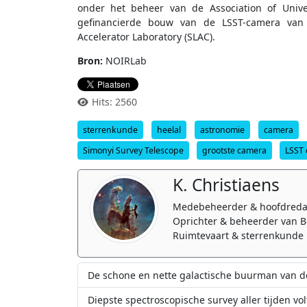
onder het beheer van de Association of Unive
gefinancierde bouw van de LSST-camera van
Accelerator Laboratory (SLAC).
Bron:
NOIRLab
Hits: 2560
sterrenkunde
heelal
astronomie
camera
Simonyi Survey Telescope
grootste camera
LSST
K. Christiaens
Medebeheerder & hoofdreda
Oprichter & beheerder van B
Ruimtevaart & sterrenkunde 
De schone en nette galactische buurman van 
Diepste spectroscopische survey aller tijden vol