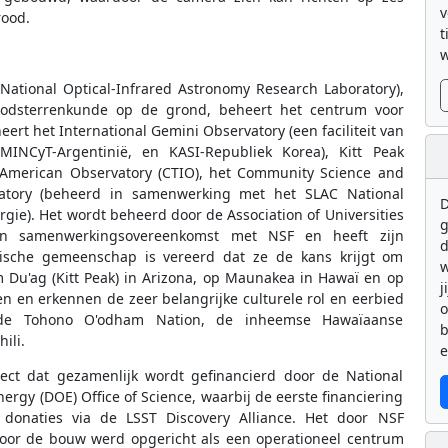
v
rood.
t
w
National Optical-Infrared Astronomy Research Laboratory),
oodsterrenkunde op de grond, beheert het centrum voor
rt het International Gemini Observatory (een faciliteit van
 MINCyT-Argentinië, en KASI-Republiek Korea), Kitt Peak
r-American Observatory (CTIO), het Community Science and
atory (beheerd in samenwerking met het SLAC National
D
rgie). Het wordt beheerd door de Association of Universities
g
en samenwerkingsovereenkomst met NSF en heeft zijn
d
mische gemeenschap is vereerd dat ze de kans krijgt om
w
m Du'ag (Kitt Peak) in Arizona, op Maunakea in Hawaï en op
j
en en erkennen de zeer belangrijke culturele rol en eerbied
k de Tohono O'odham Nation, de inheemse Hawaïaanse
b
ili.
e
ject dat gezamenlijk wordt gefinancierd door de National
rgy (DOE) Office of Science, waarbij de eerste financiering
donaties via de LSST Discovery Alliance. Het door NSF
 voor de bouw werd opgericht als een operationeel centrum