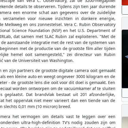
escope van Vera C. Observatory, zal de 3200-megapixel
ende details te observeren. Tijdens zijn tien jaar durende
camera een enorme schat aan gegevens over de zuidelijke
 verzamelen voor nieuwe inzichten in donkere energie,
e Melkweg en ons zonnestelsel. Vera C. Rubin Observatory
tional Science Foundation (NSF) en het U.S. Department of
RLab, dat samen met SLAC Rubin zal exploiteren. "Met de
n de aanstaande integratie met de rest van de systemen van
beginnen met de productie van de grootste film aller tijden
lijke hemel ooit samengesteld," zei directeur van Rubin
ić van de Universiteit van Washington.
en zijn partners de grootste digitale camera ooit gemaakt
 als een kleine auto en weegt ongeveer 3000 kilogram en de
er - de grootste lens die ooit voor dit doel is gemaakt. Een
speciaal worden ontworpen om de vacuümkamer af te sluiten
geplaatst. Dat brandvlak bestaat uit 201 afzonderlijke,
at het oppervlak niet meer varieert dan een tiende van de
ijn slechts 0,01 mm (10 micron) breed.
amera het vermogen om details vast te leggen over een
honderden ultra-high-definition TV's nodig zouden zijn om