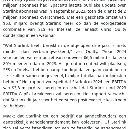
miljoen abonnees had. SpaceX's laatste publieke update over
Starlink abonnees was in september 2023, toen de dienst de 2
miljoen abonnees overschreed. Met een geschatte omzet van
$6,6 miljard brengt Starlink meer op dan de voorgestelde
combinatie van SES en Intelsat, zei analist Chris Quilty
donderdag in een webinar.
"Wat Starlink heeft bereikt in de afgelopen drie jaar is niets
minder dan verbazingwekkend," zei Quilty. "Voor 2024
voorspellen we een omzet van ongeveer $6,6 miljard - dat zou
80% meer zijn dan in 2023. Als je dat in context wilt plaatsen,
SES en Intelsat hebben aangekondigd dat ze gaan combineren
- ze zullen samen ongeveer 4,1 miljard dollar aan inkomsten
hebben." Het rapport voorspelt dat Starlink in 2024 een EBITDA
van $3,8 miljard zal bereiken en schat dat Starlink eind 2023
EBITDA-CapEx break-even zal bereiken. Het rapport verwacht
dat Starlink dit jaar voor het eerst een positieve vrije kasstroom
zal hebben.
Maakt dat Starlink tot een bedrijf dat aandeelhouders een
aantrekkelijk aandelenrendement kan opleveren? Of Starlink
zich zal verzelfstandigen tot een zelfstandig beursgenoteerd