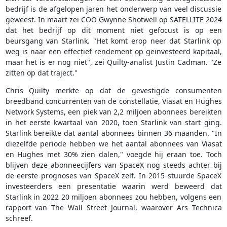
bedrijf is de afgelopen jaren het onderwerp van veel discussie
geweest. In maart zei COO Gwynne Shotwell op SATELLITE 2024
dat het bedrijf op dit moment niet gefocust is op een
beursgang van Starlink. "Het komt erop neer dat Starlink op
weg is naar een effectief rendement op geïnvesteerd kapitaal,
maar het is er nog niet", zei Quilty-analist Justin Cadman. "Ze
zitten op dat traject."
Chris Quilty merkte op dat de gevestigde consumenten
breedband concurrenten van de constellatie, Viasat en Hughes
Network Systems, een piek van 2,2 miljoen abonnees bereikten
in het eerste kwartaal van 2020, toen Starlink van start ging.
Starlink bereikte dat aantal abonnees binnen 36 maanden. "In
diezelfde periode hebben we het aantal abonnees van Viasat
en Hughes met 30% zien dalen," voegde hij eraan toe. Toch
blijven deze abonneecijfers van SpaceX nog steeds achter bij
de eerste prognoses van SpaceX zelf. In 2015 stuurde SpaceX
investeerders een presentatie waarin werd beweerd dat
Starlink in 2022 20 miljoen abonnees zou hebben, volgens een
rapport van The Wall Street Journal, waarover Ars Technica
schreef.