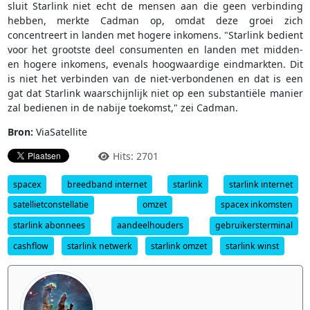
sluit Starlink niet echt de mensen aan die geen verbinding
hebben, merkte Cadman op, omdat deze groei zich
concentreert in landen met hogere inkomens. "Starlink bedient
voor het grootste deel consumenten en landen met midden-
en hogere inkomens, evenals hoogwaardige eindmarkten. Dit
is niet het verbinden van de niet-verbondenen en dat is een
gat dat Starlink waarschijnlijk niet op een substantiële manier
zal bedienen in de nabije toekomst," zei Cadman.
Bron:
ViaSatellite
Hits: 2701
spacex
breedband internet
starlink
starlink internet
satellietconstellatie
omzet
spacex inkomsten
starlink abonnees
aandeelhouders
gebruikersterminal
cashflow
starlink netwerk
starlink omzet
starlink winst