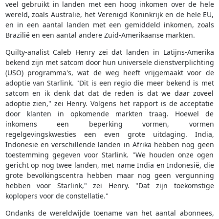
veel gebruikt in landen met een hoog inkomen over de hele
wereld, zoals Australië, het Verenigd Koninkrijk en de hele EU,
en in een aantal landen met een gemiddeld inkomen, zoals
Brazilië en een aantal andere Zuid-Amerikaanse markten.
Quilty-analist Caleb Henry zei dat landen in Latijns-Amerika
bekend zijn met satcom door hun universele dienstverplichting
(USO) programma's, wat de weg heeft vrijgemaakt voor de
adoptie van Starlink. "Dit is een regio die meer bekend is met
satcom en ik denk dat dat de reden is dat we daar zoveel
adoptie zien," zei Henry. Volgens het rapport is de acceptatie
door klanten in opkomende markten traag. Hoewel de
inkomens een beperking vormen, vormen
regelgevingskwesties een even grote uitdaging. India,
Indonesië en verschillende landen in Afrika hebben nog geen
toestemming gegeven voor Starlink. "We houden onze ogen
gericht op nog twee landen, met name India en Indonesië, die
grote bevolkingscentra hebben maar nog geen vergunning
hebben voor Starlink," zei Henry. "Dat zijn toekomstige
koplopers voor de constellatie."
Ondanks de wereldwijde toename van het aantal abonnees,