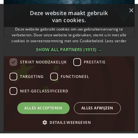
×
Deze website maakt gebruik
van cookies.
Deze website gebruikt cookies om uw gebruikerservaring te
Leer alles over astrofotografie!
verbeteren. Door onze website te gebruiken, stemt u in met alle
cookies in overeenstemming met ons Cookiebeleid.
Lees verder
Ruimtevaart in China
SHOW ALL PARTNERS
(1913) →
STRIKT NOODZAKELIJK
PRESTATIE
TARGETING
FUNCTIONEEL
NIET-GECLASSIFICEERD
ALLES ACCEPTEREN
ALLES AFWIJZEN
DETAILS WEERGEVEN
De laatste updates over ruimtevaart in China!