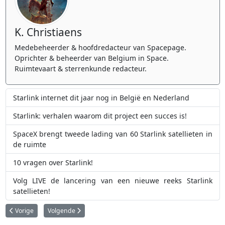
K. Christiaens
Medebeheerder & hoofdredacteur van Spacepage.
Oprichter & beheerder van Belgium in Space.
Ruimtevaart & sterrenkunde redacteur.
Starlink internet dit jaar nog in België en Nederland
Starlink: verhalen waarom dit project een succes is!
SpaceX brengt tweede lading van 60 Starlink satellieten in
de ruimte
10 vragen over Starlink!
Volg LIVE de lancering van een nieuwe reeks Starlink
satellieten!
Vorig artikel: SpaceX maakt zich klaar voor vierde Starship testvlucht
Volgende artikel: SpaceX brengt twee Europese Galileo-naviga
Vorige
Volgende