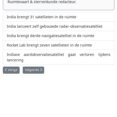
Ruimtevaart & sterrenkunde redacteur.
India brengt 31 satellieten in de ruimte
India lanceert zelf gebouwde radar-observatiesatelliet
India brengt derde navigatiesatelliet in de ruimte
Rocket Lab brengt zeven satellieten in de ruimte
Indiase aardobservatiesatelliet gaat verloren tijdens
lancering
Vorig artikel: Rocket Lab maakt plannen bekend voor nieuwe raket
Volgende artikel: Volg LIVE de lancering van het Starship SN0
Vorige
Volgende