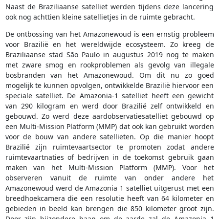
Naast de Braziliaanse satelliet werden tijdens deze lancering
ook nog achttien kleine satellietjes in de ruimte gebracht.
De ontbossing van het Amazonewoud is een ernstig probleem
voor Brazilië en het wereldwijde ecosysteem. Zo kreeg de
Braziliaanse stad São Paulo in augustus 2019 nog te maken
met zware smog en rookproblemen als gevolg van illegale
bosbranden van het Amazonewoud. Om dit nu zo goed
mogelijk te kunnen opvolgen, ontwikkelde Brazilië hiervoor een
speciale satelliet. De Amazonia-1 satelliet heeft een gewicht
van 290 kilogram en werd door Brazilië zelf ontwikkeld en
gebouwd. Zo werd deze aardobservatiesatelliet gebouwd op
een Multi-Mission Platform (MMP) dat ook kan gebruikt worden
voor de bouw van andere satellieten. Op die manier hoopt
Brazilië zijn ruimtevaartsector te promoten zodat andere
ruimtevaartnaties of bedrijven in de toekomst gebruik gaan
maken van het Multi-Mission Platform (MMP). Voor het
observeren vanuit de ruimte van onder andere het
Amazonewoud werd de Amazonia 1 satelliet uitgerust met een
breedhoekcamera die een resolutie heeft van 64 kilometer en
gebieden in beeld kan brengen die 850 kilometer groot zijn.
Door zijn bijzondere baan om de aarde zal de Amazonia 1