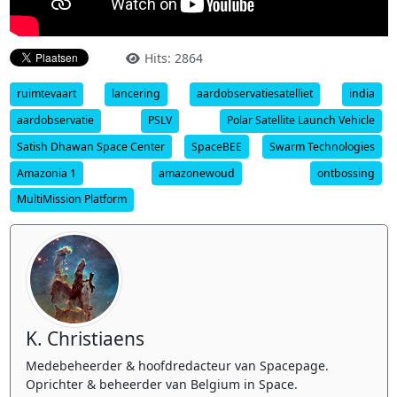
Hits: 2864
ruimtevaart
lancering
aardobservatiesatelliet
india
aardobservatie
PSLV
Polar Satellite Launch Vehicle
Satish Dhawan Space Center
SpaceBEE
Swarm Technologies
Amazonia 1
amazonewoud
ontbossing
MultiMission Platform
K. Christiaens
Medebeheerder & hoofdredacteur van Spacepage.
Oprichter & beheerder van Belgium in Space.