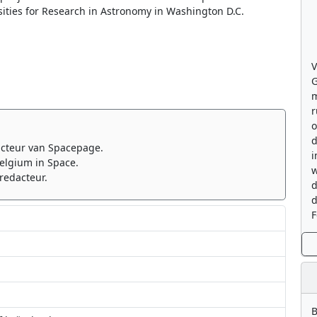
ities for Research in Astronomy in Washington D.C.
V
G
m
r
o
d
cteur van Spacepage.
i
elgium in Space.
w
redacteur.
d
d
F
B