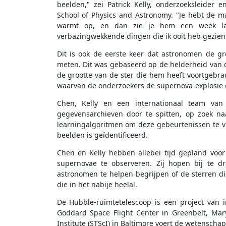
beelden," zei Patrick Kelly, onderzoeksleider e
School of Physics and Astronomy. "Je hebt de mas
warmt op, en dan zie je hem een week lan
verbazingwekkende dingen die ik ooit heb gezien
Dit is ook de eerste keer dat astronomen de gr
meten. Dit was gebaseerd op de helderheid van 
de grootte van de ster die hem heeft voortgebra
waarvan de onderzoekers de supernova-explosie o
Chen, Kelly en een internationaal team va
gegevensarchieven door te spitten, op zoek n
learningalgoritmen om deze gebeurtenissen te 
beelden is geïdentificeerd.
Chen en Kelly hebben allebei tijd gepland vo
supernovae te observeren. Zij hopen bij te 
astronomen te helpen begrijpen of de sterren di
die in het nabije heelal.
De Hubble-ruimtetelescoop is een project van
Goddard Space Flight Center in Greenbelt, Mar
Institute (STScI) in Baltimore voert de wetenschap