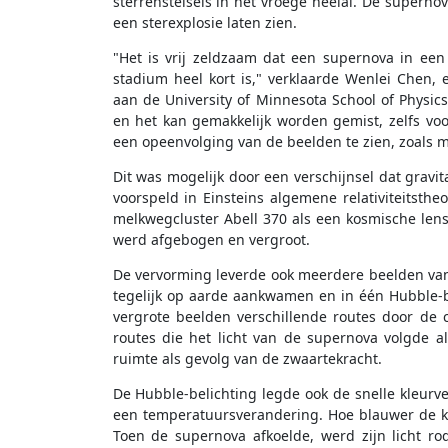
sterrenstelsels in het vroege heelal. De superno
een sterexplosie laten zien.
"Het is vrij zeldzaam dat een supernova in ee
stadium heel kort is," verklaarde Wenlei Chen, 
aan de University of Minnesota School of Physic
en het kan gemakkelijk worden gemist, zelfs voo
een opeenvolging van de beelden te zien, zoals 
Dit was mogelijk door een verschijnsel dat gravi
voorspeld in Einsteins algemene relativiteitsth
melkwegcluster Abell 370 als een kosmische len
werd afgebogen en vergroot.
De vervorming leverde ook meerdere beelden van d
tegelijk op aarde aankwamen en in één Hubble-
vergrote beelden verschillende routes door de 
routes die het licht van de supernova volgde 
ruimte als gevolg van de zwaartekracht.
De Hubble-belichting legde ook de snelle kleurv
een temperatuursverandering. Hoe blauwer de kle
Toen de supernova afkoelde, werd zijn licht rode