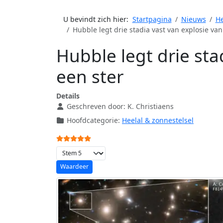
U bevindt zich hier:
Startpagina
Nieuws
He
Hubble legt drie stadia vast van explosie van
Hubble legt drie sta
een ster
Details
Geschreven door:
K. Christiaens
Hoofdcategorie:
Heelal & zonnestelsel
Gebruikerswaardering:
5
/
5
Voeg waardering toe