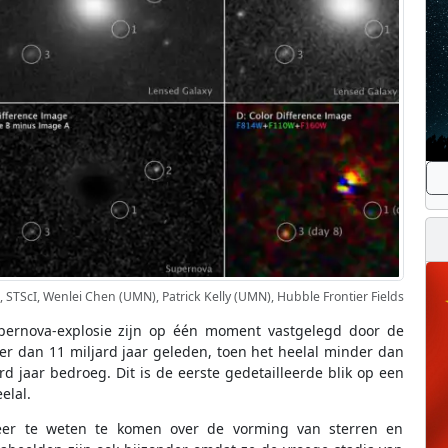
, STScI, Wenlei Chen (UMN), Patrick Kelly (UMN), Hubble Frontier Fields
pernova-explosie zijn op één moment vastgelegd door de
r dan 11 miljard jaar geleden, toen het heelal minder dan
ard jaar bedroeg. Dit is de eerste gedetailleerde blik op een
elal.
er te weten te komen over de vorming van sterren en