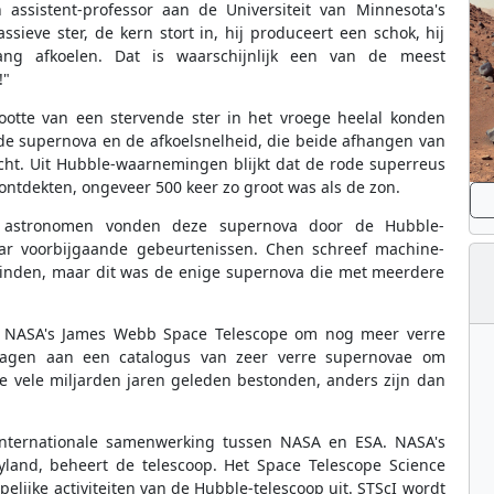
n assistent-professor aan de Universiteit van Minnesota's
sieve ster, de kern stort in, hij produceert een schok, hij
g afkoelen. Dat is waarschijnlijk een van de meest
!"
ootte van een stervende ster in het vroege heelal konden
de supernova en de afkoelsnelheid, die beide afhangen van
cht. Uit Hubble-waarnemingen blijkt dat de rode superreus
ntdekten, ongeveer 500 keer zo groot was als de zon.
n astronomen vonden deze supernova door de Hubble-
aar voorbijgaande gebeurtenissen. Chen schreef machine-
vinden, maar dit was de enige supernova die met meerdere
or NASA's James Webb Space Telescope om nog meer verre
dragen aan een catalogus van zeer verre supernovae om
e vele miljarden jaren geleden bestonden, anders zijn dan
 internationale samenwerking tussen NASA en ESA. NASA's
yland, beheert de telescoop. Het Space Telescope Science
pelijke activiteiten van de Hubble-telescoop uit. STScI wordt