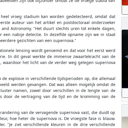
vabeelden zijn ook bijzonder omdat ze de vroege stadia van
n heel vroeg stadium kan worden gedetecteerd, omdat dat
eerste auteur van het artikel en postdoctoraal onderzoeker
s and Astronomy. "Het duurt slechts uren tot enkele dagen,
r een nabije detectie. In dezelfde opname zijn we in staat
meerdere gezichten van een supernova."
tationele lensing wordt genoemd en dat voor het eerst werd
eorie. In dit geval werkte de immense zwaartekracht van de
s, waardoor het licht van de verder weg gelegen supernova
e explosie in verschillende tijdsperioden op, die allemaal
beeld werden gevangen. Dat was alleen mogelijk omdat de
cluster namen, zowel door verschillen in de lengte van de
als door de vertraging van de tijd en de kromming van de
erandering van de vervagende supernova vast, die duidt op
ur, hoe heter de supernova is. De vroegste fase is blauw.
r. "Je ziet verschillende kleuren in de drie verschillende