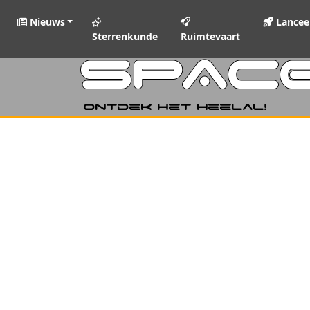
Nieuws
Lancee
Sterrenkunde
Ruimtevaart
SPAC
Ontdek het heelal!