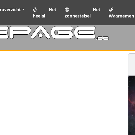
roverzicht
Het
Het
heelal
zonnestelsel
Waarnemen
EPAGE
.be