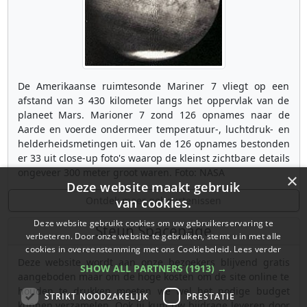
De Amerikaanse ruimtesonde Mariner 7 vliegt op een
afstand van 3 430 kilometer langs het oppervlak van de
planeet Mars. Marioner 7 zond 126 opnames naar de
Aarde en voerde ondermeer temperatuur-, luchtdruk- en
helderheidsmetingen uit. Van de 126 opnames bestonden
er 33 uit close-up foto's waarop de kleinst zichtbare details
ongeveer 300 meter groot waren. Foto: NASA
×
Deze website maakt gebruik
Ontdek meer gebeurtenissen
van cookies.
Deze website gebruikt cookies om uw gebruikerservaring te
Steun Spacepage
verbeteren. Door onze website te gebruiken, stemt u in met alle
cookies in overeenstemming met ons Cookiebeleid.
Lees verder
Deze website wordt aan onze bezoekers blijvend gratis
SHOW ALL PARTNERS
(1913) →
aangeboden maar om de hoge kosten om de site online te
houden te drukken moeten we wel het nodige budget
STRIKT NOODZAKELIJK
PRESTATIE
kunnen verzamelen. Ook jij kunt uw bijdrage leveren door