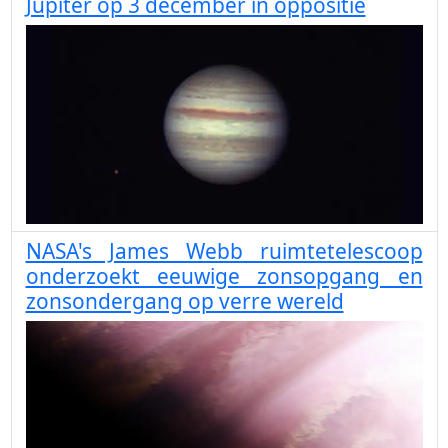
Jupiter op 3 december in oppositie
NASA's James Webb ruimtetelescoop
onderzoekt eeuwige zonsopgang en
zonsondergang op verre wereld