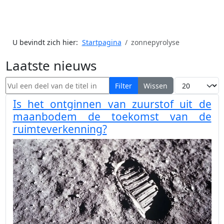
U bevindt zich hier:
Startpagina
zonnepyrolyse
Laatste nieuws
Vul een deel van de titel in
Toon #
Filter
Wissen
Is het ontginnen van zuurstof uit de
maanbodem de toekomst van de
ruimteverkenning?