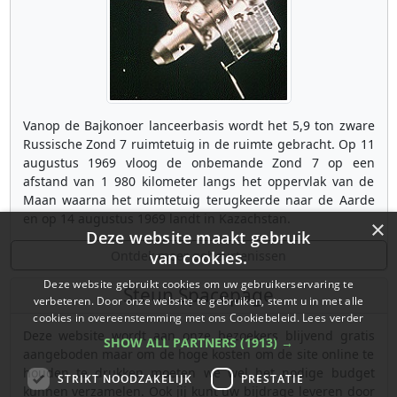
Vanop de Bajkonoer lanceerbasis wordt het 5,9 ton zware
Russische Zond 7 ruimtetuig in de ruimte gebracht. Op 11
augustus 1969 vloog de onbemande Zond 7 op een
afstand van 1 980 kilometer langs het oppervlak van de
Maan waarna het ruimtetuig terugkeerde naar de Aarde
en op 14 augustus 1969 landt in Kazachstan.
×
Deze website maakt gebruik
Ontdek meer gebeurtenissen
van cookies.
Deze website gebruikt cookies om uw gebruikerservaring te
Steun Spacepage
verbeteren. Door onze website te gebruiken, stemt u in met alle
cookies in overeenstemming met ons Cookiebeleid.
Lees verder
Deze website wordt aan onze bezoekers blijvend gratis
SHOW ALL PARTNERS
(1913) →
aangeboden maar om de hoge kosten om de site online te
houden te drukken moeten we wel het nodige budget
STRIKT NOODZAKELIJK
PRESTATIE
kunnen verzamelen. Ook jij kunt uw bijdrage leveren door