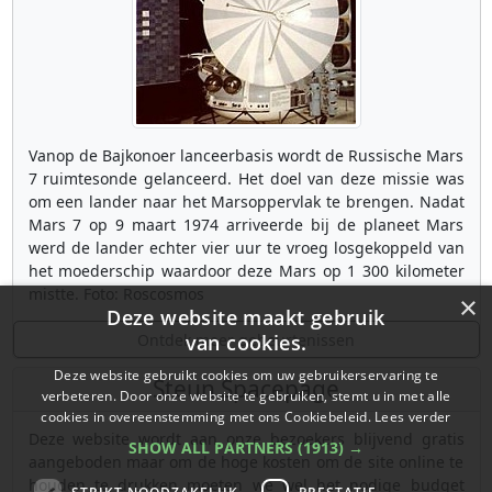
Vanop de Bajkonoer lanceerbasis wordt de Russische Mars
7 ruimtesonde gelanceerd. Het doel van deze missie was
om een lander naar het Marsoppervlak te brengen. Nadat
Mars 7 op 9 maart 1974 arriveerde bij de planeet Mars
werd de lander echter vier uur te vroeg losgekoppeld van
het moederschip waardoor deze Mars op 1 300 kilometer
mistte. Foto: Roscosmos
×
Deze website maakt gebruik
Ontdek meer gebeurtenissen
van cookies.
Deze website gebruikt cookies om uw gebruikerservaring te
Steun Spacepage
verbeteren. Door onze website te gebruiken, stemt u in met alle
cookies in overeenstemming met ons Cookiebeleid.
Lees verder
Deze website wordt aan onze bezoekers blijvend gratis
SHOW ALL PARTNERS
(1913) →
aangeboden maar om de hoge kosten om de site online te
houden te drukken moeten we wel het nodige budget