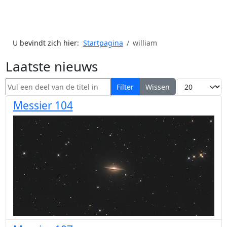
U bevindt zich hier:
Startpagina
william
Laatste nieuws
Vul een deel van de titel in
Toon #
Filter
Wissen
Messier 104