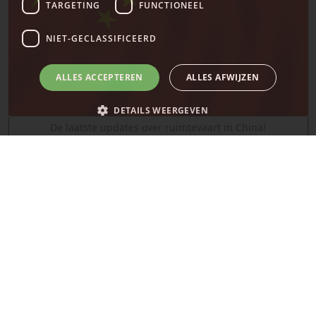
TARGETING
FUNCTIONEEL
NIET-GECLASSIFICEERD
ALLES ACCEPTEREN
ALLES AFWIJZEN
DETAILS WEERGEVEN
De laatste updates over ruimtevaart in China!
SpaceX
Strikt noodzakelijk
Prestatie
Targeting
Functioneel
Niet-geclassificeerd
Strikt noodzakelijke cookies maken de kernfunctionaliteiten van de
website mogelijk, zoals gebruikersaanmelding en accountbeheer. De
website kan niet goed worden gebruikt zonder de strikt noodzakelijke
cookies.
Naam
Provider
/
Domein
Vervaldatum
__cf_bm
29 minuten
Cloudflare Inc.
58 seconden
.x.com