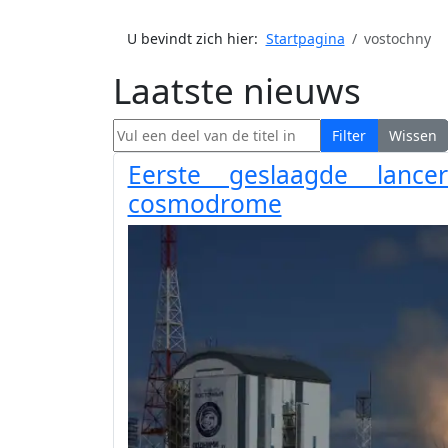
U bevindt zich hier:
Startpagina
vostochny
Laatste nieuws
Vul een deel van de titel in
Filter
Wissen
Eerste geslaagde lance
cosmodrome