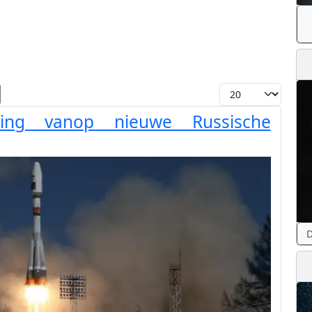
Toon #
ring vanop nieuwe Russische
D