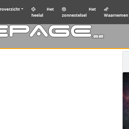
roverzicht
Het
Het
heelal
zonnestelsel
Waarnemen
EPAGE
.be