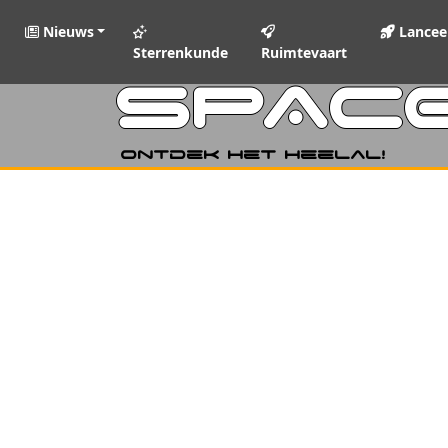
Nieuws
Lancee
Sterrenkunde
Ruimtevaart
SPAC
Ontdek het heelal!