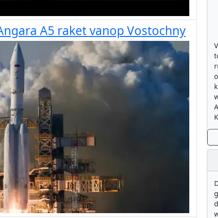
 Angara A5 raket vanop Vostochny
V
t
r
o
k
w
K
D
g
d
w