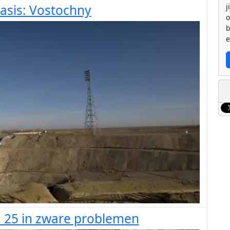
j
asis: Vostochny
b
e
 25 in zware problemen