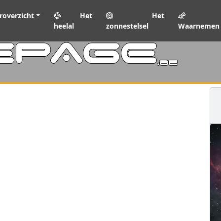
roverzicht
Het
Het
heelal
zonnestelsel
Waarnemen
EPAGE
.be