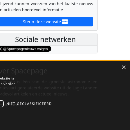
lijvend kunnen voorzien van het laatste nieuws
n artikelen boordevol informatie.
Steun deze website
Sociale netwerken
×
ver Spacepage
ebsite te
cepage is één van de grootste astronomie en
es verder
mtevaart gerelateerde website uit de Lage Landen
rdevol artikelen en actueel nieuws.
NIET-GECLASSIFICEERD
er informatie...