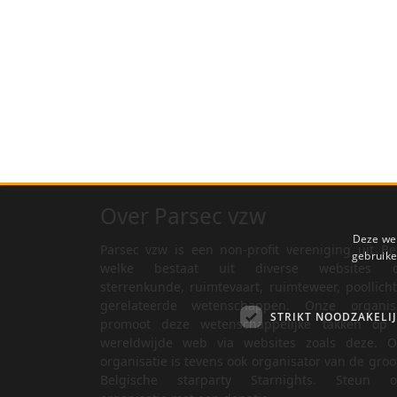
Over Parsec vzw
Deze web
Parsec vzw is een non-profit vereniging uit Be
gebruike
welke bestaat uit diverse websites o
sterrenkunde, ruimtevaart, ruimteweer, poollich
gerelateerde wetenschappen. Onze organisa
STRIKT NOODZAKELI
promoot deze wetenschappelijke takken op 
wereldwijde web via websites zoals deze. O
organisatie is tevens ook organisator van de groo
Belgische starparty Starnights. Steun o