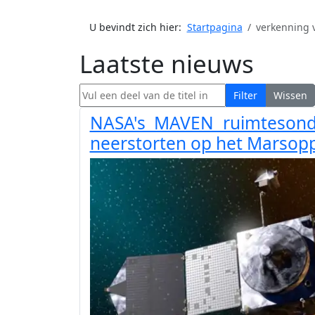
U bevindt zich hier:
Startpagina
verkenning 
Laatste nieuws
Vul een deel van de titel in
Filter
Wissen
NASA's MAVEN ruimtesond
neerstorten op het Marsop