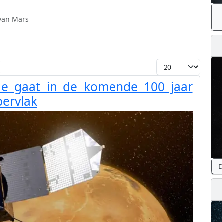
van Mars
Toon #
e gaat in de komende 100 jaar
pervlak
D