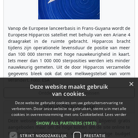
Vanop de Europese lanceerbasis in Frans-Guyana wordt de
Europese Hipparcos satelliet met behulp van een Ariane 4
draagraket in de ruimte gebracht. Hipparcos bracht
tijdens zijn operationele levensduur de positie van meer
dan 100 000 sterren met hoge nauwkeurigheid in kaart.
Iets meer dan 1 000 000 sterposities werden iets minder
nauwkeurig gemeten. Uit de door Hipparcos verzamelde
gegevens bleek ook dat ons melkwegstelsel van vorm
verandert. Foto: ESA
×
Deze website maakt gebruik
Ontdek meer gebeurtenissen
van cookies.
Deze website gebruikt cookies om uw gebruikerservaring te
Steun Spacepage
verbeteren. Door onze website te gebruiken, stemt u in met alle
cookies in overeenstemming met ons Cookiebeleid.
Lees verder
Deze website wordt aan onze bezoekers blijvend gratis
SHOW ALL PARTNERS
(1913) →
aangeboden maar om de hoge kosten om de site online te
houden te drukken moeten we wel het nodige budget
STRIKT NOODZAKELIJK
PRESTATIE