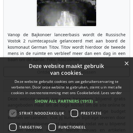
Vanop de Bajkonoer lanceerbasis wordt de Russische
Vostok 2 ruimtecapsule gelanceerd met aan boord de
kosmonaut German Titov. Titov wordt hierdoor de tweede
mens in de ruimte en verbleef meer dan een dag in een
baan om de Aarde. Foto: Roscosmos
×
Deze website maakt gebruik
Ontdek meer gebeurtenissen
van cookies.
Deze website gebruikt cookies om uw gebruikerservaring te
Steun Spacepage
verbeteren. Door onze website te gebruiken, stemt u in met alle
cookies in overeenstemming met ons Cookiebeleid.
Lees verder
Deze website wordt aan onze bezoekers blijvend gratis
SHOW ALL PARTNERS
(1913) →
aangeboden maar om de hoge kosten om de site online te
houden te drukken moeten we wel het nodige budget
STRIKT NOODZAKELIJK
PRESTATIE
kunnen verzamelen. Ook jij kunt uw bijdrage leveren door
ons te ondersteunen met uw donatie zodat we u blijvend
TARGETING
FUNCTIONEEL
kunnen voorzien van het laatste nieuws en artikelen