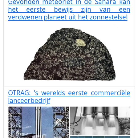
Gevonden meteoriet in de Sahara kan
het eerste bewijs zijn van een
verdwenen planeet uit het zonnestelsel
OTRAG: 's werelds eerste commerciële
lanceerbedrijf