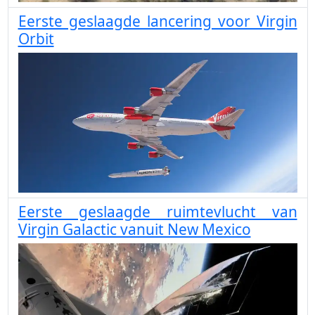
Eerste geslaagde lancering voor Virgin
Orbit
Eerste geslaagde ruimtevlucht van
Virgin Galactic vanuit New Mexico