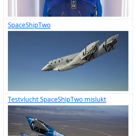
SpaceShipTwo
Testvlucht SpaceShipTwo mislukt