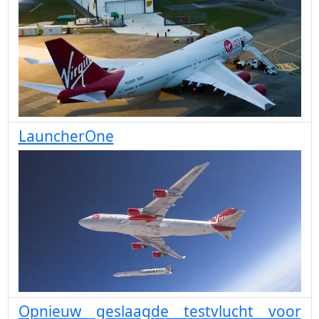
LauncherOne
Opnieuw geslaagde testvlucht voor