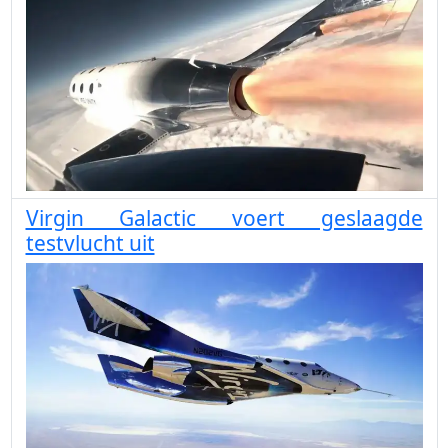
Virgin Galactic voert geslaagde
testvlucht uit