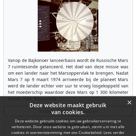
Vanop de Bajkonoer lanceerbasis wordt de Russische Mars
7 ruimtesonde gelanceerd. Het doel van deze missie was
om een lander naar het Marsoppervlak te brengen. Nadat
Mars 7 op 9 maart 1974 arriveerde bij de planeet Mars
werd de lander echter vier uur te vroeg losgekoppeld van
het moederschip waardoor deze Mars op 1 300 kilometer
mistte. Foto: Roscosmos
×
Deze website maakt gebruik
Ontdek meer gebeurtenissen
van cookies.
Deze website gebruikt cookies om uw gebruikerservaring te
Steun Spacepage
verbeteren. Door onze website te gebruiken, stemt u in met alle
cookies in overeenstemming met ons Cookiebeleid.
Lees verder