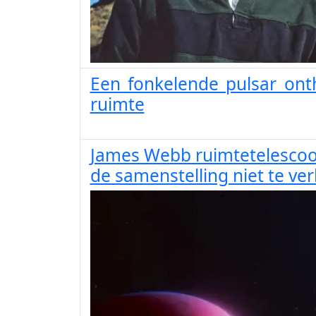
Een fonkelende pulsar onth
ruimte
James Webb ruimtetelescoo
de samenstelling niet te ver