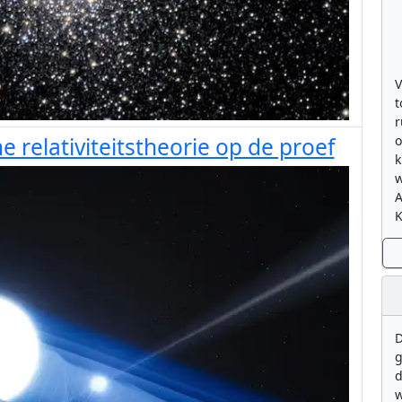
V
t
r
 relativiteitstheorie op de proef
o
k
w
K
D
g
d
w