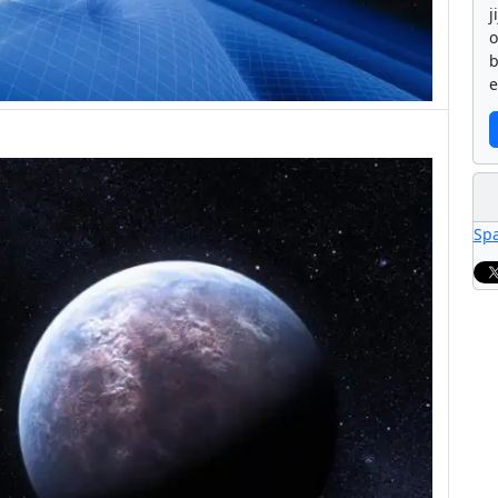
j
b
e
Sp