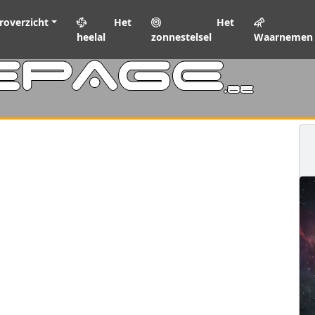
roverzicht
Het
Het
heelal
zonnestelsel
Waarnemen
EPAGE
.be