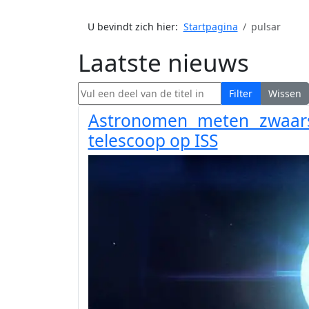
U bevindt zich hier:
Startpagina
pulsar
Laatste nieuws
Vul een deel van de titel in
Filter
Wissen
Astronomen meten zwaars
telescoop op ISS