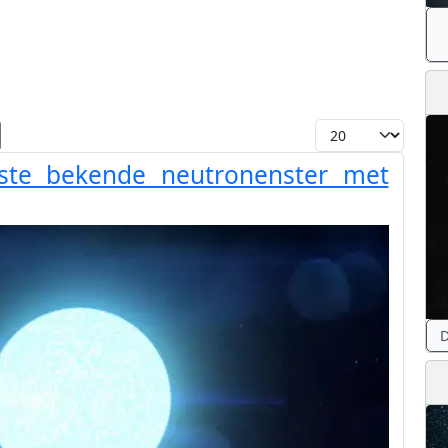
Toon #
te bekende neutronenster met
D