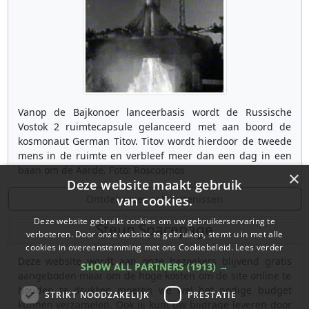
Vanop de Bajkonoer lanceerbasis wordt de Russische
Vostok 2 ruimtecapsule gelanceerd met aan boord de
kosmonaut German Titov. Titov wordt hierdoor de tweede
mens in de ruimte en verbleef meer dan een dag in een
baan om de Aarde. Foto: Roscosmos
×
Deze website maakt gebruik
Ontdek meer gebeurtenissen
van cookies.
Deze website gebruikt cookies om uw gebruikerservaring te
Steun Spacepage
verbeteren. Door onze website te gebruiken, stemt u in met alle
cookies in overeenstemming met ons Cookiebeleid.
Lees verder
Deze website wordt aan onze bezoekers blijvend gratis
SHOW ALL PARTNERS
(1913) →
aangeboden maar om de hoge kosten om de site online te
houden te drukken moeten we wel het nodige budget
STRIKT NOODZAKELIJK
PRESTATIE
kunnen verzamelen. Ook jij kunt uw bijdrage leveren door