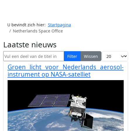
U bevindt zich hier:
Startpagina
Netherlands Space Office
Laatste nieuws
Vul een deel van de titel in
Toon #
Filter
Wissen
Groen licht voor Nederlands aerosol-
instrument op NASA-satelliet