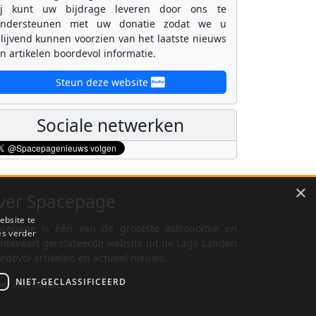
ij kunt uw bijdrage leveren door ons te
ondersteunen met uw donatie zodat we u
lijvend kunnen voorzien van het laatste nieuws
n artikelen boordevol informatie.
Steun deze website
Sociale netwerken
×
ver Spacepage
ebsite te
cepage is één van de grootste astronomie en
es verder
mtevaart gerelateerde website uit de Lage Landen
rdevol artikelen en actueel nieuws.
NIET-GECLASSIFICEERD
er informatie...