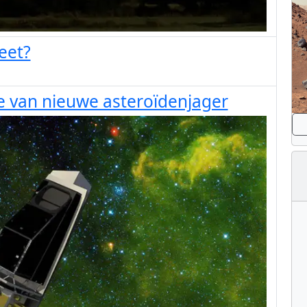
eet?
e van nieuwe asteroïdenjager