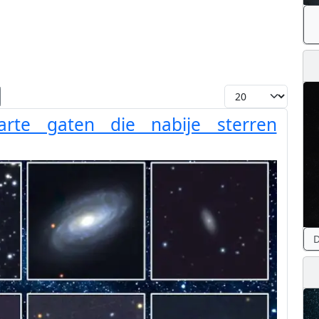
Toon #
rte gaten die nabije sterren
D