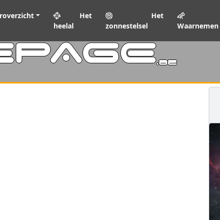
roverzicht
Het
Het
heelal
zonnestelsel
Waarnemen
EPAGE
.be