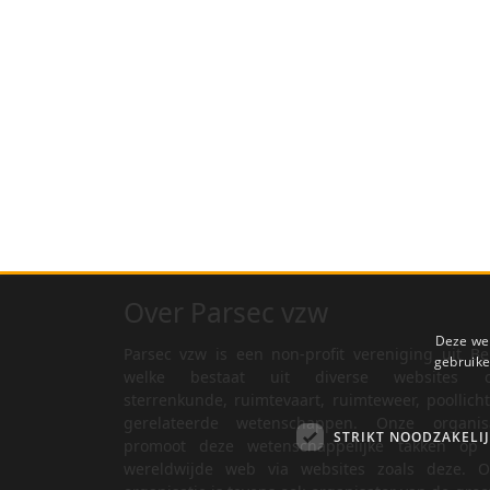
Over Parsec vzw
Deze web
Parsec vzw is een non-profit vereniging uit Be
gebruike
welke bestaat uit diverse websites o
sterrenkunde, ruimtevaart, ruimteweer, poollich
gerelateerde wetenschappen. Onze organisa
STRIKT NOODZAKELI
promoot deze wetenschappelijke takken op 
wereldwijde web via websites zoals deze. O