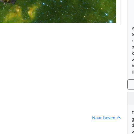
V
t
r
o
k
w
K
D
Naar boven
g
d
w