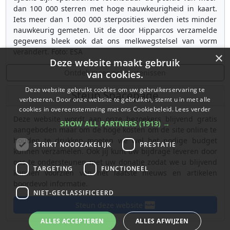
dan 100 000 sterren met hoge nauwkeurigheid in kaart.
Iets meer dan 1 000 000 sterposities werden iets minder
nauwkeurig gemeten. Uit de door Hipparcos verzamelde
gegevens bleek ook dat ons melkwegstelsel van vorm
verandert. Foto: ESA
×
Deze website maakt gebruik
Ontdek meer gebeurtenissen
van cookies.
Deze website gebruikt cookies om uw gebruikerservaring te
Steun Spacepage
verbeteren. Door onze website te gebruiken, stemt u in met alle
cookies in overeenstemming met ons Cookiebeleid.
Lees verder
Deze website wordt aan onze bezoekers blijvend gratis
SHOW ALL PARTNERS
(1913) →
aangeboden maar om de hoge kosten om de site online te
houden te drukken moeten we wel het nodige budget
STRIKT NOODZAKELIJK
PRESTATIE
kunnen verzamelen. Ook jij kunt uw bijdrage leveren door
ons te ondersteunen met uw donatie zodat we u blijvend
TARGETING
FUNCTIONEEL
kunnen voorzien van het laatste nieuws en artikelen
boordevol informatie.
NIET-GECLASSIFICEERD
Steun deze website
ALLES ACCEPTEREN
ALLES AFWIJZEN