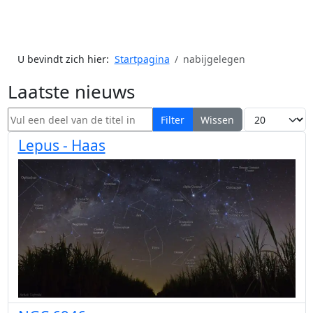
U bevindt zich hier:
Startpagina
nabijgelegen
Laatste nieuws
Vul een deel van de titel in
Toon #
Filter
Wissen
Lepus - Haas