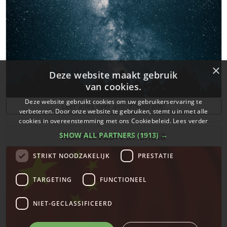
×
Deze website maakt gebruik
van cookies.
Deze website gebruikt cookies om uw gebruikerservaring te
Leer alles over astrofotografie!
verbeteren. Door onze website te gebruiken, stemt u in met alle
cookies in overeenstemming met ons Cookiebeleid.
Lees verder
Ruimtevaart in China
SHOW ALL PARTNERS
(1913) →
STRIKT NOODZAKELIJK
PRESTATIE
TARGETING
FUNCTIONEEL
NIET-GECLASSIFICEERD