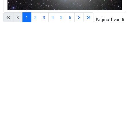
1
2
3
4
5
6
Pagina 1 van 6