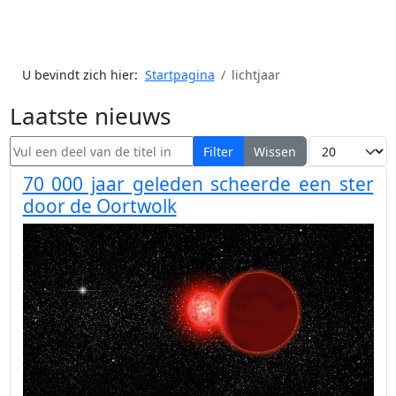
U bevindt zich hier:
Startpagina
lichtjaar
Laatste nieuws
Vul een deel van de titel in
Toon #
Filter
Wissen
70 000 jaar geleden scheerde een ster
door de Oortwolk