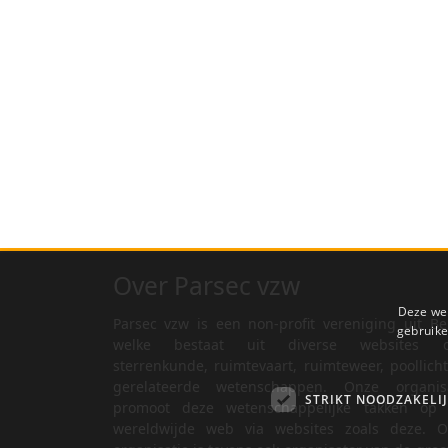
Over Parsec vzw
Deze web
Parsec vzw is een non-profit vereniging uit Be
gebruike
welke bestaat uit diverse websites o
sterrenkunde, ruimtevaart, ruimteweer, poollich
gerelateerde wetenschappen. Onze organisa
STRIKT NOODZAKELI
promoot deze wetenschappelijke takken op 
wereldwijde web via websites zoals deze. O