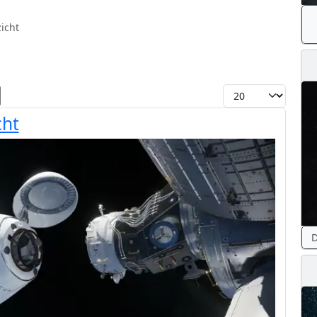
icht
Toon #
cht
D