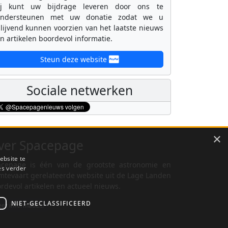
ij kunt uw bijdrage leveren door ons te
ondersteunen met uw donatie zodat we u
lijvend kunnen voorzien van het laatste nieuws
n artikelen boordevol informatie.
Steun deze website
Sociale netwerken
×
ver Spacepage
ebsite te
cepage is één van de grootste astronomie en
es verder
mtevaart gerelateerde website uit de Lage Landen
rdevol artikelen en actueel nieuws.
NIET-GECLASSIFICEERD
er informatie...