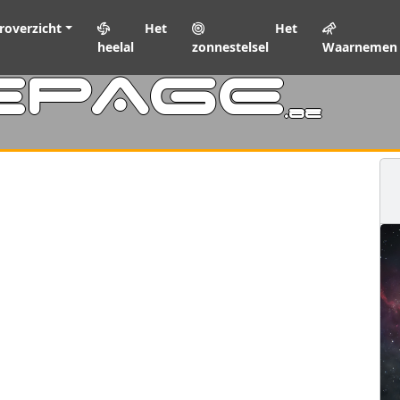
roverzicht
Het
Het
heelal
zonnestelsel
Waarnemen
EPAGE
.be