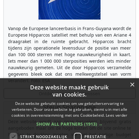
Vanop de Europese lanceerbasis in Frans-Guyana wordt de
Europese Hipparcos satelliet met behulp van een Ariane 4
draagraket in de ruimte gebracht. Hipparcos bracht
tijdens zijn operationele levensduur de positie van meer
dan 100 000 sterren met hoge nauwkeurigheid in kaart.
Iets meer dan 1 000 000 sterposities werden iets minder
nauwkeurig gemeten. Uit de door Hipparcos verzamelde
gegevens bleek ook dat ons melkwegstelsel van vorm
verandert. Foto: ESA
×
Deze website maakt gebruik
Ontdek meer gebeurtenissen
van cookies.
Deze website gebruikt cookies om uw gebruikerservaring te
Steun Spacepage
verbeteren. Door onze website te gebruiken, stemt u in met alle
cookies in overeenstemming met ons Cookiebeleid.
Lees verder
Deze website wordt aan onze bezoekers blijvend gratis
SHOW ALL PARTNERS
(1913) →
aangeboden maar om de hoge kosten om de site online te
houden te drukken moeten we wel het nodige budget
STRIKT NOODZAKELIJK
PRESTATIE