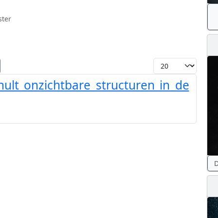
ster
Toon #
ult onzichtbare structuren in de
D