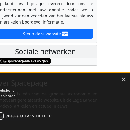
ij kunt uw bijdrage leveren door ons te
ondersteunen met uw donatie zodat we u
lijvend kunnen voorzien van het laatste nieuws
n artikelen boordevol informatie.
Steun deze website
Sociale netwerken
×
ver Spacepage
ebsite te
cepage is één van de grootste astronomie en
es verder
mtevaart gerelateerde website uit de Lage Landen
rdevol artikelen en actueel nieuws.
NIET-GECLASSIFICEERD
er informatie...