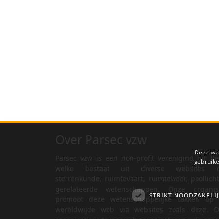
Over Parsec vzw
Deze web
Parsec vzw is een non-profit vereniging uit Be
gebruike
welke bestaat uit diverse websites o
sterrenkunde, ruimtevaart, ruimteweer, poollich
gerelateerde wetenschappen. Onze organisa
STRIKT NOODZAKELI
promoot deze wetenschappelijke takken op 
wereldwijde web via websites zoals deze. O