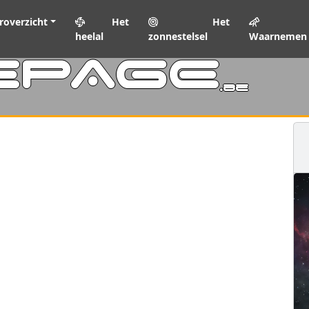
roverzicht
Het
Het
heelal
zonnestelsel
Waarnemen
EPAGE
.be