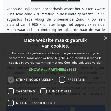
Vanop de Bajkonoer lanceerbasis wordt het 5,9 ton zware
Russische Zond 7 ruimtetuig in de ruimte gebracht. Op 11
augustus 1969 vloog de onbemande Zond 7 op een
afstand van 1 980 kilometer langs het oppervlak van de
Maan waarna het ruimtetuig terugkeerde naar de Aarde
en op 14 augustus 1969 landt in Kazachstan.
×
Deze website maakt gebruik
Ontdek meer gebeurtenissen
van cookies.
Deze website gebruikt cookies om uw gebruikerservaring te
Steun Spacepage
verbeteren. Door onze website te gebruiken, stemt u in met alle
cookies in overeenstemming met ons Cookiebeleid.
Lees verder
Deze website wordt aan onze bezoekers blijvend gratis
SHOW ALL PARTNERS
(1913) →
aangeboden maar om de hoge kosten om de site online te
houden te drukken moeten we wel het nodige budget
STRIKT NOODZAKELIJK
PRESTATIE
kunnen verzamelen. Ook jij kunt uw bijdrage leveren door
ons te ondersteunen met uw donatie zodat we u blijvend
TARGETING
FUNCTIONEEL
kunnen voorzien van het laatste nieuws en artikelen
boordevol informatie.
NIET-GECLASSIFICEERD
Steun deze website