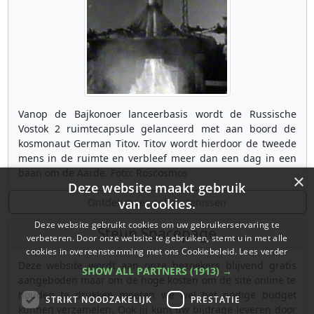
Vanop de Bajkonoer lanceerbasis wordt de Russische
Vostok 2 ruimtecapsule gelanceerd met aan boord de
kosmonaut German Titov. Titov wordt hierdoor de tweede
mens in de ruimte en verbleef meer dan een dag in een
baan om de Aarde. Foto: Roscosmos
×
Deze website maakt gebruik
Ontdek meer gebeurtenissen
van cookies.
Deze website gebruikt cookies om uw gebruikerservaring te
Steun Spacepage
verbeteren. Door onze website te gebruiken, stemt u in met alle
cookies in overeenstemming met ons Cookiebeleid.
Lees verder
Deze website wordt aan onze bezoekers blijvend gratis
SHOW ALL PARTNERS
(1913) →
aangeboden maar om de hoge kosten om de site online te
houden te drukken moeten we wel het nodige budget
STRIKT NOODZAKELIJK
PRESTATIE
kunnen verzamelen. Ook jij kunt uw bijdrage leveren door