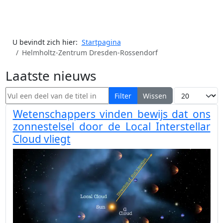
U bevindt zich hier:
Startpagina
Helmholtz-Zentrum Dresden-Rossendorf
Laatste nieuws
Vul een deel van de titel in
Toon #
Filter
Wissen
Wetenschappers vinden bewijs dat ons
zonnestelsel door de Local Interstellar
Cloud vliegt