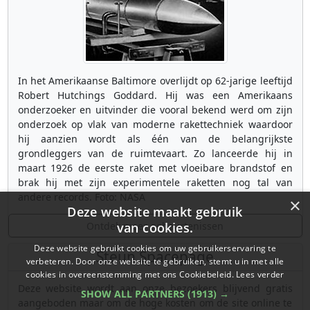
In het Amerikaanse Baltimore overlijdt op 62-jarige leeftijd
Robert Hutchings Goddard. Hij was een Amerikaans
onderzoeker en uitvinder die vooral bekend werd om zijn
onderzoek op vlak van moderne rakettechniek waardoor
hij aanzien wordt als één van de belangrijkste
grondleggers van de ruimtevaart. Zo lanceerde hij in
maart 1926 de eerste raket met vloeibare brandstof en
brak hij met zijn experimentele raketten nog tal van
andere records. Foto: NASA
×
Deze website maakt gebruik
Ontdek meer gebeurtenissen
van cookies.
Deze website gebruikt cookies om uw gebruikerservaring te
Steun Spacepage
verbeteren. Door onze website te gebruiken, stemt u in met alle
cookies in overeenstemming met ons Cookiebeleid.
Lees verder
Deze website wordt aan onze bezoekers blijvend gratis
SHOW ALL PARTNERS
(1913) →
aangeboden maar om de hoge kosten om de site online te