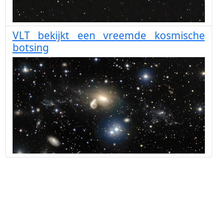
VLT bekijkt een vreemde kosmische
botsing