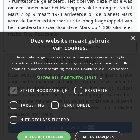
7 ruimtesonde gelanceerd. Het doel van deze missie was
om een lander naar het Marsoppervlak te brengen. Nadat
Mars 7 op 9 maart 1974 arriveerde bij de planeet Mars
werd de lander echter vier uur te vroeg losgekoppeld van
het moederschip waardoor deze Mars op 1 300 kilometer
mistte. Foto: Roscosmos
×
Deze website maakt gebruik
Ontdek meer gebeurtenissen
van cookies.
Deze website gebruikt cookies om uw gebruikerservaring te
Steun Spacepage
verbeteren. Door onze website te gebruiken, stemt u in met alle
cookies in overeenstemming met ons Cookiebeleid.
Lees verder
Deze website wordt aan onze bezoekers blijvend gratis
SHOW ALL PARTNERS
(1913) →
aangeboden maar om de hoge kosten om de site online te
houden te drukken moeten we wel het nodige budget
STRIKT NOODZAKELIJK
PRESTATIE
kunnen verzamelen. Ook jij kunt uw bijdrage leveren door
ons te ondersteunen met uw donatie zodat we u blijvend
TARGETING
FUNCTIONEEL
kunnen voorzien van het laatste nieuws en artikelen
boordevol informatie.
NIET-GECLASSIFICEERD
Steun deze website
ALLES ACCEPTEREN
ALLES AFWIJZEN