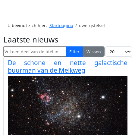
U bevindt zich hier:
Startpagina
dwergstelsel
Laatste nieuws
Vul een deel van de titel in
Toon #
Filter
Wissen
De schone en nette galactische
buurman van de Melkweg