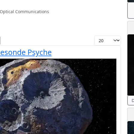
Optical Communications
Toon #
mtesonde Psyche
D