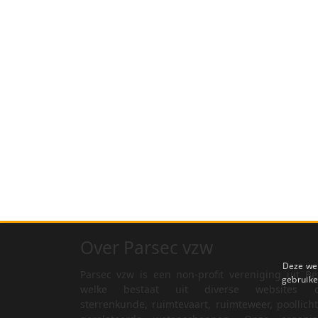
Over Parsec vzw
Deze web
Parsec vzw is een non-profit vereniging uit Be
gebruike
welke bestaat uit diverse websites o
sterrenkunde, ruimtevaart, ruimteweer, poollich