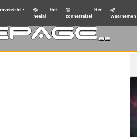
roverzicht
Het
Het
heelal
zonnestelsel
Waarnemen
EPAGE
.be