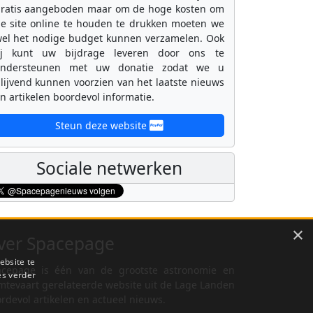
ratis aangeboden maar om de hoge kosten om
e site online te houden te drukken moeten we
el het nodige budget kunnen verzamelen. Ook
ij kunt uw bijdrage leveren door ons te
ondersteunen met uw donatie zodat we u
lijvend kunnen voorzien van het laatste nieuws
n artikelen boordevol informatie.
Steun deze website
Sociale netwerken
×
ver Spacepage
ebsite te
cepage is één van de grootste astronomie en
es verder
mtevaart gerelateerde website uit de Lage Landen
rdevol artikelen en actueel nieuws.