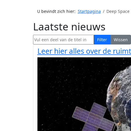
U bevindt zich hier:
Startpagina
Deep Space 
Laatste nieuws
Vul een deel van de titel in
Filter
Wissen
Leer hier alles over de rui