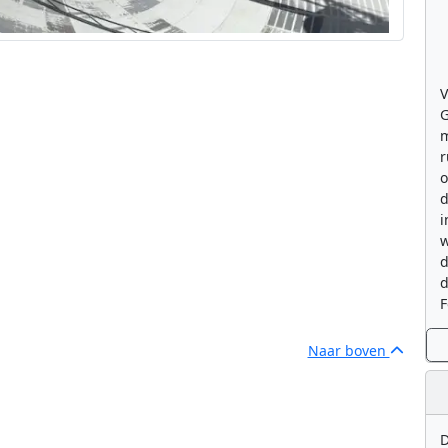
V
G
m
r
o
d
i
w
d
d
F
Naar boven
D