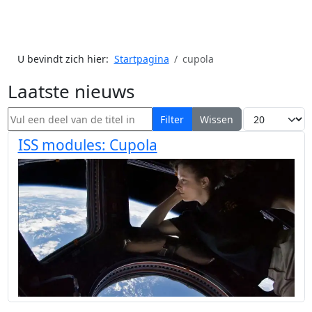
U bevindt zich hier:
Startpagina
cupola
Laatste nieuws
Vul een deel van de titel in
Toon #
Filter
Wissen
ISS modules: Cupola