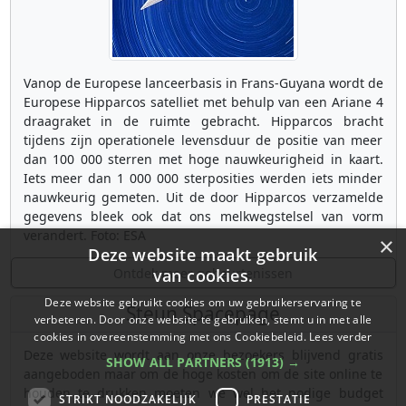
Vanop de Europese lanceerbasis in Frans-Guyana wordt de
Europese Hipparcos satelliet met behulp van een Ariane 4
draagraket in de ruimte gebracht. Hipparcos bracht
tijdens zijn operationele levensduur de positie van meer
dan 100 000 sterren met hoge nauwkeurigheid in kaart.
Iets meer dan 1 000 000 sterposities werden iets minder
nauwkeurig gemeten. Uit de door Hipparcos verzamelde
gegevens bleek ook dat ons melkwegstelsel van vorm
verandert. Foto: ESA
×
Deze website maakt gebruik
Ontdek meer gebeurtenissen
van cookies.
Deze website gebruikt cookies om uw gebruikerservaring te
Steun Spacepage
verbeteren. Door onze website te gebruiken, stemt u in met alle
cookies in overeenstemming met ons Cookiebeleid.
Lees verder
Deze website wordt aan onze bezoekers blijvend gratis
SHOW ALL PARTNERS
(1913) →
aangeboden maar om de hoge kosten om de site online te
houden te drukken moeten we wel het nodige budget
STRIKT NOODZAKELIJK
PRESTATIE