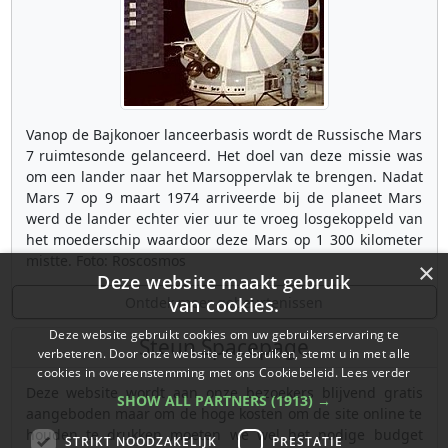
Vanop de Bajkonoer lanceerbasis wordt de Russische Mars
7 ruimtesonde gelanceerd. Het doel van deze missie was
om een lander naar het Marsoppervlak te brengen. Nadat
Mars 7 op 9 maart 1974 arriveerde bij de planeet Mars
werd de lander echter vier uur te vroeg losgekoppeld van
het moederschip waardoor deze Mars op 1 300 kilometer
mistte. Foto: Roscosmos
×
Deze website maakt gebruik
Ontdek meer gebeurtenissen
van cookies.
Deze website gebruikt cookies om uw gebruikerservaring te
Steun Spacepage
verbeteren. Door onze website te gebruiken, stemt u in met alle
cookies in overeenstemming met ons Cookiebeleid.
Lees verder
Deze website wordt aan onze bezoekers blijvend gratis
SHOW ALL PARTNERS
(1913) →
aangeboden maar om de hoge kosten om de site online te
houden te drukken moeten we wel het nodige budget
STRIKT NOODZAKELIJK
PRESTATIE