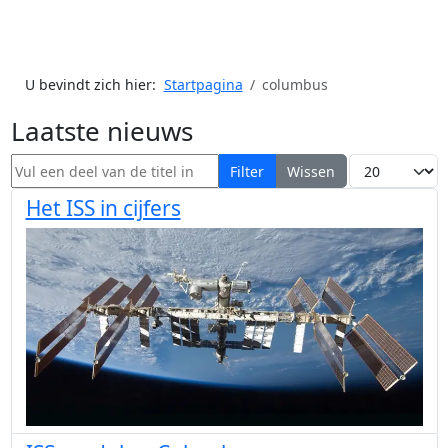
U bevindt zich hier:
Startpagina
columbus
Laatste nieuws
Vul een deel van de titel in
Toon #
Filter
Wissen
Het ISS in cijfers