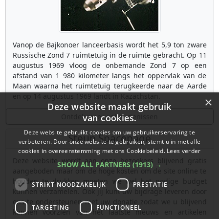
Vanop de Bajkonoer lanceerbasis wordt het 5,9 ton zware
Russische Zond 7 ruimtetuig in de ruimte gebracht. Op 11
augustus 1969 vloog de onbemande Zond 7 op een
afstand van 1 980 kilometer langs het oppervlak van de
Maan waarna het ruimtetuig terugkeerde naar de Aarde
en op 14 augustus 1969 landt in Kazachstan.
×
Deze website maakt gebruik
Ontdek meer gebeurtenissen
van cookies.
Deze website gebruikt cookies om uw gebruikerservaring te
Steun Spacepage
verbeteren. Door onze website te gebruiken, stemt u in met alle
cookies in overeenstemming met ons Cookiebeleid.
Lees verder
Deze website wordt aan onze bezoekers blijvend gratis
SHOW ALL PARTNERS
(1913) →
aangeboden maar om de hoge kosten om de site online te
houden te drukken moeten we wel het nodige budget
STRIKT NOODZAKELIJK
PRESTATIE
kunnen verzamelen. Ook jij kunt uw bijdrage leveren door
ons te ondersteunen met uw donatie zodat we u blijvend
TARGETING
FUNCTIONEEL
kunnen voorzien van het laatste nieuws en artikelen