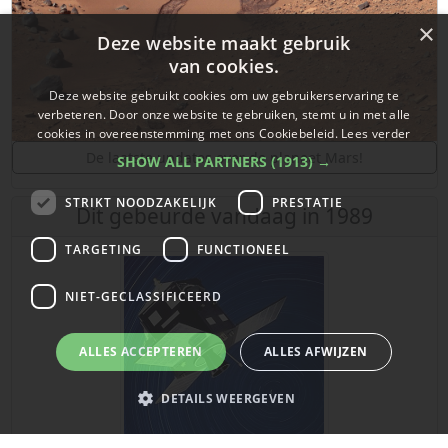
×
Deze website maakt gebruik
van cookies.
Deze website gebruikt cookies om uw gebruikerservaring te
verbeteren. Door onze website te gebruiken, stemt u in met alle
cookies in overeenstemming met ons Cookiebeleid.
Lees verder
De laatste updates over de planeet Mars!
SHOW ALL PARTNERS
(1913) →
STRIKT NOODZAKELIJK
PRESTATIE
Dit gebeurde vandaag in 1989
TARGETING
FUNCTIONEEL
NIET-GECLASSIFICEERD
ALLES ACCEPTEREN
ALLES AFWIJZEN
DETAILS WEERGEVEN