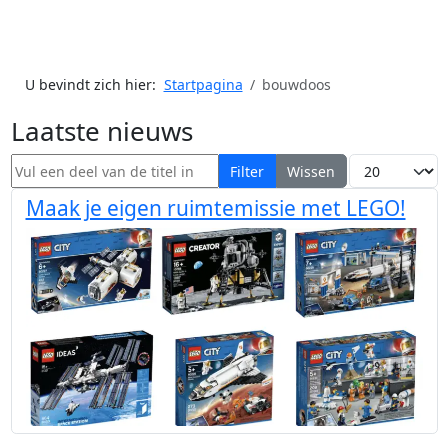
U bevindt zich hier:
Startpagina
bouwdoos
Laatste nieuws
Vul een deel van de titel in
Toon #
Filter
Wissen
Maak je eigen ruimtemissie met LEGO!