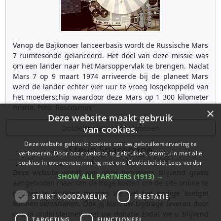
Vanop de Bajkonoer lanceerbasis wordt de Russische Mars
7 ruimtesonde gelanceerd. Het doel van deze missie was
om een lander naar het Marsoppervlak te brengen. Nadat
Mars 7 op 9 maart 1974 arriveerde bij de planeet Mars
werd de lander echter vier uur te vroeg losgekoppeld van
het moederschip waardoor deze Mars op 1 300 kilometer
mistte. Foto: Roscosmos
×
Deze website maakt gebruik
Ontdek meer gebeurtenissen
van cookies.
Deze website gebruikt cookies om uw gebruikerservaring te
Steun Spacepage
verbeteren. Door onze website te gebruiken, stemt u in met alle
cookies in overeenstemming met ons Cookiebeleid.
Lees verder
Deze website wordt aan onze bezoekers blijvend gratis
SHOW ALL PARTNERS
(1913) →
aangeboden maar om de hoge kosten om de site online te
houden te drukken moeten we wel het nodige budget
STRIKT NOODZAKELIJK
PRESTATIE
kunnen verzamelen. Ook jij kunt uw bijdrage leveren door
ons te ondersteunen met uw donatie zodat we u blijvend
TARGETING
FUNCTIONEEL