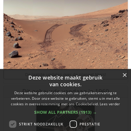
×
De laatste updates over de planeet Mars!
Deze website maakt gebruik
van cookies.
Dit gebeurde vandaag in 1969
Deze website gebruikt cookies om uw gebruikerservaring te
verbeteren. Door onze website te gebruiken, stemt u in met alle
cookies in overeenstemming met ons Cookiebeleid.
Lees verder
SHOW ALL PARTNERS
(1913) →
STRIKT NOODZAKELIJK
PRESTATIE