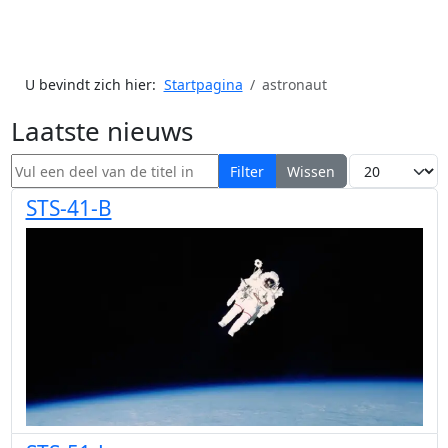
U bevindt zich hier:
Startpagina
astronaut
Laatste nieuws
Vul een deel van de titel in
Toon #
Filter
Wissen
STS-41-B