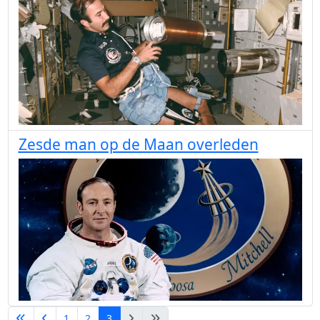
Zesde man op de Maan overleden
1
2
3