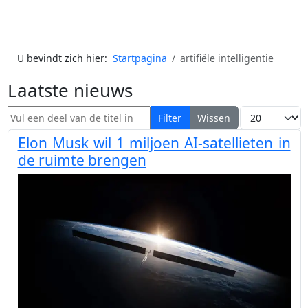
U bevindt zich hier:
Startpagina
artifiële intelligentie
Laatste nieuws
Vul een deel van de titel in
Toon #
Filter
Wissen
Elon Musk wil 1 miljoen AI-satellieten in
de ruimte brengen