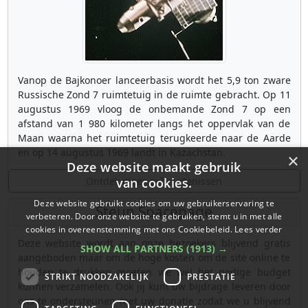
Vanop de Bajkonoer lanceerbasis wordt het 5,9 ton zware
Russische Zond 7 ruimtetuig in de ruimte gebracht. Op 11
augustus 1969 vloog de onbemande Zond 7 op een
afstand van 1 980 kilometer langs het oppervlak van de
Maan waarna het ruimtetuig terugkeerde naar de Aarde
en op 14 augustus 1969 landt in Kazachstan.
×
Deze website maakt gebruik
Ontdek meer gebeurtenissen
van cookies.
Deze website gebruikt cookies om uw gebruikerservaring te
Steun Spacepage
verbeteren. Door onze website te gebruiken, stemt u in met alle
cookies in overeenstemming met ons Cookiebeleid.
Lees verder
Deze website wordt aan onze bezoekers blijvend gratis
SHOW ALL PARTNERS
(1913) →
aangeboden maar om de hoge kosten om de site online te
houden te drukken moeten we wel het nodige budget
STRIKT NOODZAKELIJK
PRESTATIE
kunnen verzamelen. Ook jij kunt uw bijdrage leveren door
ons te ondersteunen met uw donatie zodat we u blijvend