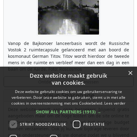
Vanop de Bajkonoer lanceerbasis wordt de Russische
Vostok 2 ruimtecapsule gelanceerd met aan boord de
kosmonaut German Titov. Titov wordt hierdoor de tweede
mens in de ruimte en verbleef meer dan een dag in een
baan om de Aarde. Foto: Roscosmos
×
Deze website maakt gebruik
Ontdek meer gebeurtenissen
van cookies.
Deze website gebruikt cookies om uw gebruikerservaring te
Steun Spacepage
verbeteren. Door onze website te gebruiken, stemt u in met alle
cookies in overeenstemming met ons Cookiebeleid.
Lees verder
Deze website wordt aan onze bezoekers blijvend gratis
SHOW ALL PARTNERS
(1913) →
aangeboden maar om de hoge kosten om de site online te
houden te drukken moeten we wel het nodige budget
STRIKT NOODZAKELIJK
PRESTATIE
kunnen verzamelen. Ook jij kunt uw bijdrage leveren door
ons te ondersteunen met uw donatie zodat we u blijvend