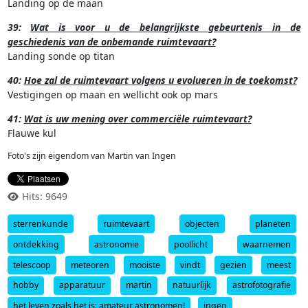
Landing op de maan
39:
Wat is voor u de belangrijkste gebeurtenis in de
geschiedenis van de onbemande ruimtevaart?
Landing sonde op titan
40:
Hoe zal de ruimtevaart volgens u evolueren in de toekomst?
Vestigingen op maan en wellicht ook op mars
41:
Wat is uw mening over commerciële ruimtevaart?
Flauwe kul
Foto's zijn eigendom van Martin van Ingen
Hits: 9649
sterrenkunde
ruimtevaart
objecten
planeten
ontdekking
astronomie
poollicht
waarnemen
telescoop
meteoren
mooiste
vindt
gezien
meest
hobby
apparatuur
martin
natuurlijk
astrofotografie
het leven zoals het is: amateur astronomen!
ingen