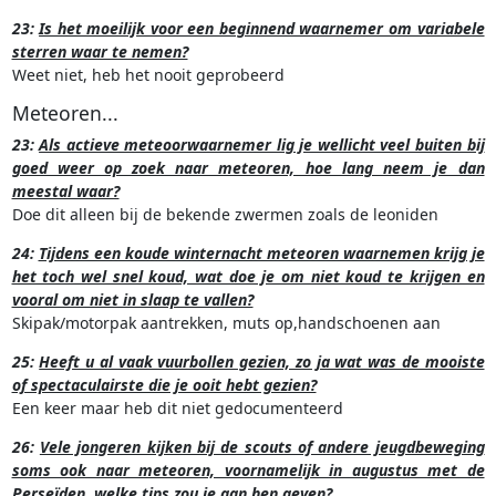
23:
Is het moeilijk voor een beginnend waarnemer om variabele
sterren waar te nemen?
Weet niet, heb het nooit geprobeerd
Meteoren...
23:
Als actieve meteoorwaarnemer lig je wellicht veel buiten bij
goed weer op zoek naar meteoren, hoe lang neem je dan
meestal waar?
Doe dit alleen bij de bekende zwermen zoals de leoniden
24:
Tijdens een koude winternacht meteoren waarnemen krijg je
het toch wel snel koud, wat doe je om niet koud te krijgen en
vooral om niet in slaap te vallen?
Skipak/motorpak aantrekken, muts op,handschoenen aan
25:
Heeft u al vaak vuurbollen gezien, zo ja wat was de mooiste
of spectaculairste die je ooit hebt gezien?
Een keer maar heb dit niet gedocumenteerd
26:
Vele jongeren kijken bij de scouts of andere jeugdbeweging
soms ook naar meteoren, voornamelijk in augustus met de
Perseïden, welke tips zou je aan hen geven?