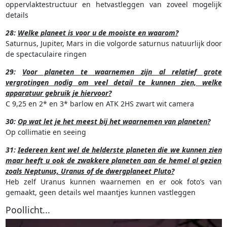
oppervlaktestructuur en hetvastleggen van zoveel mogelijk
details
28:
Welke planeet is voor u de mooiste en waarom?
Saturnus, Jupiter, Mars in die volgorde saturnus natuurlijk door
de spectaculaire ringen
29:
Voor planeten te waarnemen zijn al relatief grote
vergrotingen nodig om veel detail te kunnen zien, welke
apparatuur gebruik je hiervoor?
C 9,25 en 2* en 3* barlow en ATK 2HS zwart wit camera
30:
Op wat let je het meest bij het waarnemen van planeten?
Op collimatie en seeing
31:
Iedereen kent wel de helderste planeten die we kunnen zien
maar heeft u ook de zwakkere planeten aan de hemel al gezien
zoals Neptunus, Uranus of de dwergplaneet Pluto?
Heb zelf Uranus kunnen waarnemen en er ook foto’s van
gemaakt, geen details wel maantjes kunnen vastleggen
Poollicht...