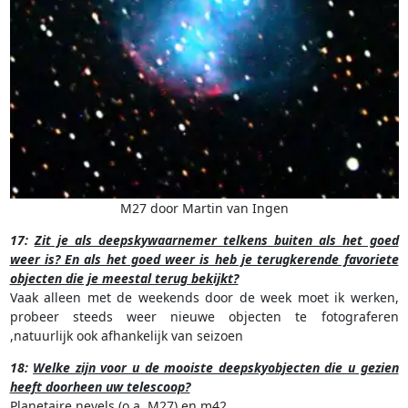
M27 door Martin van Ingen
17:
Zit je als deepskywaarnemer telkens buiten als het goed
weer is? En als het goed weer is heb je terugkerende favoriete
objecten die je meestal terug bekijkt?
Vaak alleen met de weekends door de week moet ik werken,
probeer steeds weer nieuwe objecten te fotograferen
,natuurlijk ook afhankelijk van seizoen
18:
Welke zijn voor u de mooiste deepskyobjecten die u gezien
heeft doorheen uw telescoop?
Planetaire nevels (o.a. M27) en m42