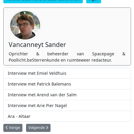
Vancanneyt Sander
Oprichter & beheerder van Spacepage &
Poollicht.beSterrenkunde en ruimteweer redacteur.
Interview met Emiel Veldhuis
Interview met Patrick Balemans
Interview met Arend van der Salm
Interview met Arie Pier Nagel
Ara - Altaar
Vorig artikel: Interview met Arie Pier Nagel
Volgende artikel: Interview met Arend van der Salm
Vorige
Volgende