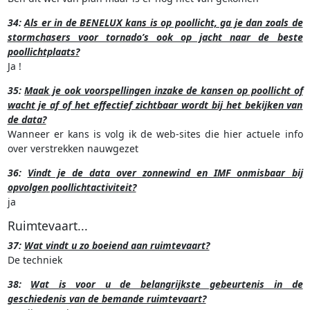
34:
Als er in de BENELUX kans is op poollicht, ga je dan zoals de
stormchasers voor tornado’s ook op jacht naar de beste
poollichtplaats?
Ja !
35:
Maak je ook voorspellingen inzake de kansen op poollicht of
wacht je af of het effectief zichtbaar wordt bij het bekijken van
de data?
Wanneer er kans is volg ik de web-sites die hier actuele info
over verstrekken nauwgezet
36:
Vindt je de data over zonnewind en IMF onmisbaar bij
opvolgen poollichtactiviteit?
ja
Ruimtevaart...
37:
Wat vindt u zo boeiend aan ruimtevaart?
De techniek
38:
Wat is voor u de belangrijkste gebeurtenis in de
geschiedenis van de bemande ruimtevaart?