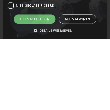
NIET-GECLASSIFICEERD
ALLES ACCEPTEREN
ALLES AFWIJZEN
DETAILS WEERGEVEN
De laatste updates van SpaceX!
Strikt noodzakelijk
Prestatie
Targeting
Functioneel
Mars
Niet-geclassificeerd
Strikt noodzakelijke cookies maken de kernfunctionaliteiten van de
website mogelijk, zoals gebruikersaanmelding en accountbeheer. De
website kan niet goed worden gebruikt zonder de strikt noodzakelijke
cookies.
Naam
Provider
/
Domein
Vervaldatum
__cf_bm
29 minuten
Cloudflare Inc.
58 seconden
.x.com