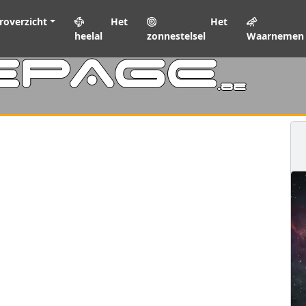
roverzicht
Het
Het
heelal
zonnestelsel
Waarnemen
EPAGE
.be