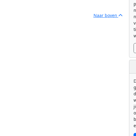
p
n
Naar boven
n
v
t
w
D
g
d
w
j
b
e