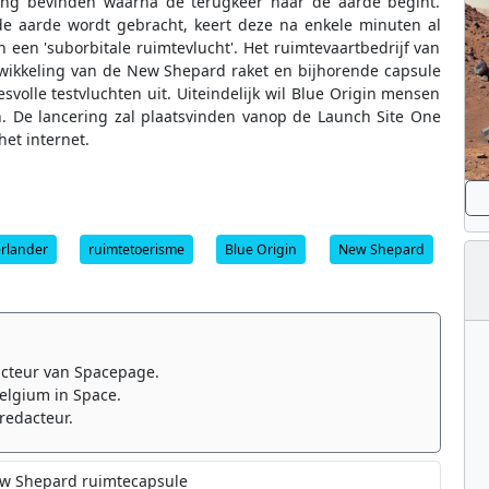
ing bevinden waarna de terugkeer naar de aarde begint.
de aarde wordt gebracht, keert deze na enkele minuten al
een 'suborbitale ruimtevlucht'. Het ruimtevaartbedrijf van
ntwikkeling van de New Shepard raket en bijhorende capsule
volle testvluchten uit. Uiteindelijk wil Blue Origin mensen
n. De lancering zal plaatsvinden vanop de Launch Site One
 het internet.
rlander
ruimtetoerisme
Blue Origin
New Shepard
cteur van Spacepage.
elgium in Space.
redacteur.
New Shepard ruimtecapsule