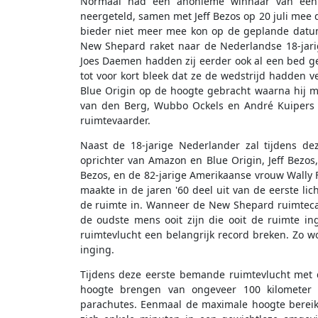
Normaal had een anonieme winnaar van een sp
neergeteld, samen met Jeff Bezos op 20 juli mee
bieder niet meer mee kon op de geplande datum
New Shepard raket naar de Nederlandse 18-jari
Joes Daemen hadden zij eerder ook al een bed gepl
tot voor kort bleek dat ze de wedstrijd hadden v
Blue Origin op de hoogte gebracht waarna hij m
van den Berg, Wubbo Ockels en André Kuipers 
ruimtevaarder.
Naast de 18-jarige Nederlander zal tijdens d
oprichter van Amazon en Blue Origin, Jeff Bezos
Bezos, en de 82-jarige Amerikaanse vrouw Wally 
maakte in de jaren '60 deel uit van de eerste li
de ruimte in. Wanneer de New Shepard ruimtecaps
de oudste mens ooit zijn die ooit de ruimte i
ruimtevlucht een belangrijk record breken. Zo w
inging.
Tijdens deze eerste bemande ruimtevlucht met 
hoogte brengen van ongeveer 100 kilometer
parachutes. Eenmaal de maximale hoogte bereik