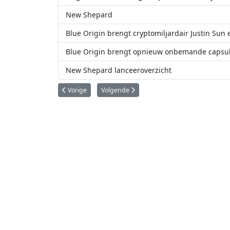
New Shepard
Blue Origin brengt cryptomiljardair Justin Sun 
Blue Origin brengt opnieuw onbemande capsul
New Shepard lanceeroverzicht
Vorig artikel: Astra brengt voor het eerst een raket in de 
Volgende artikel: Richard Branson gaat op 11
Vorige
Volgende