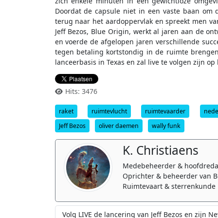
zich enkele minuten in een gewichtloze omgev
Doordat de capsule niet in een vaste baan om 
terug naar het aardoppervlak en spreekt men van 
Jeff Bezos, Blue Origin, werkt al jaren aan de o
en voerde de afgelopen jaren verschillende succes
tegen betaling kortstondig in de ruimte brenge
lanceerbasis in Texas en zal live te volgen zijn op
Hits: 3476
raket
ruimtevlucht
ruimtevaarder
nede
Jeff Bezos
oliver daemen
wally funk
K. Christiaens
Medebeheerder & hoofdreda
Oprichter & beheerder van B
Ruimtevaart & sterrenkunde 
Volg LIVE de lancering van Jeff Bezos en zijn 