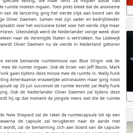
eciale veiling, die maar liefst 28 miljoen dollar had
 de ruimte moeten ingaan. Toen plots bleek dat de anonieme
 van de lancering ging het vierde zitje aan boord van de
ge Oliver Daemen. Samen met zijn vader en bedrijfsleider
aatst voor het exclusieve ticket voor het vierde zitje maar
erloren. Uiteindelijk werd de Nederlander vorige week door
eteen naar de Verenigde Staten is vertrokken. Na Lodewijk
wordt Oliver Daemen nu de vierde in Nederland geboren
eze eerste bemande ruimtemissie van Blue Origin ook de
, mee de ruimte ingaan. Ook de broer van Jeff Bezos, Mark
Funk gaan tijdens deze missie mee de ruimte in. Wally Funk
chting Amerikaanse vrouwelijke astronauten maar ging nooit
ule op 20 juli succesvol de ruimte bereikt zal Wally Funk
nging. Ook de Nederlander Oliver Daemen zal tijdens deze
ordt hij op dat moment de jongste mens ooit die de ruimte
de New Shepard zal de raket de ruimtecapsule tot op een
 waarna de capsule zal terugkeren naar de aarde met
t wordt, zal de bemanning zich aan boord van de capsule