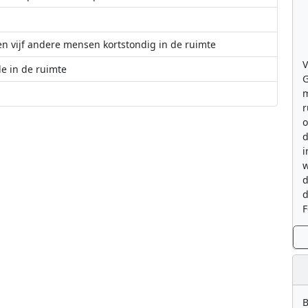
en vijf andere mensen kortstondig in de ruimte
V
e in de ruimte
G
m
r
ruimte
 juli de ruimte in
o
d
i
w
d
d
F
B