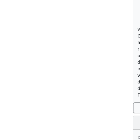
V
G
m
r
o
d
i
w
d
d
F
D