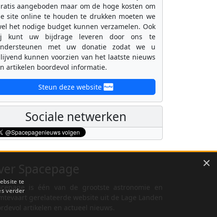
ratis aangeboden maar om de hoge kosten om
e site online te houden te drukken moeten we
el het nodige budget kunnen verzamelen. Ook
ij kunt uw bijdrage leveren door ons te
ondersteunen met uw donatie zodat we u
lijvend kunnen voorzien van het laatste nieuws
n artikelen boordevol informatie.
Steun deze website
Sociale netwerken
×
ver Spacepage
ebsite te
cepage is één van de grootste astronomie en
es verder
mtevaart gerelateerde website uit de Lage Landen
rdevol artikelen en actueel nieuws.