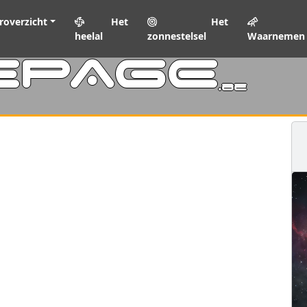
roverzicht
Het
Het
heelal
zonnestelsel
Waarnemen
EPAGE
.be