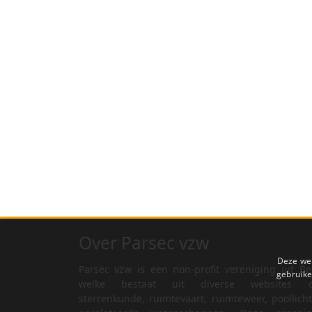
Over Parsec vzw
Deze web
Parsec vzw is een non-profit vereniging uit Be
gebruike
welke bestaat uit diverse websites o
sterrenkunde, ruimtevaart, ruimteweer, poollich